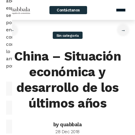
abogado
especialista
Contáctanos
home
/
News
/
China – Situación económica y desarrollo de los últimos
se
años
pondrá
en
←
→
Sin categoría
contacto
contigo
lo
China – Situación
antes
posible.
económica y
desarrollo de los
últimos años
by quabbala
28 Dec 2018