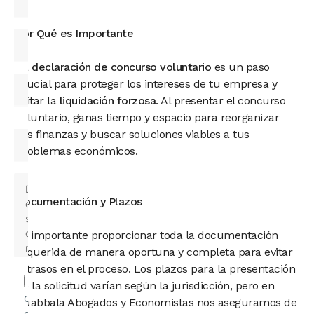
Por Qué es Importante
La
declaración de concurso voluntario
es un paso
crucial para proteger los intereses de tu empresa y
evitar la
liquidación forzosa
. Al presentar el concurso
voluntario, ganas tiempo y espacio para reorganizar
tus finanzas y buscar soluciones viables a tus
problemas económicos.
Documentación y Plazos
Es importante proporcionar toda la documentación
requerida de manera oportuna y completa para evitar
retrasos en el proceso. Los plazos para la presentación
de la solicitud varían según la jurisdicción, pero en
Confirmo
Quabbala Abogados y Economistas nos aseguramos de
que he