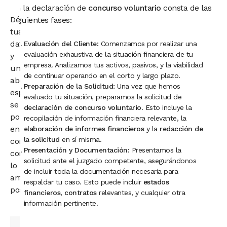
en la declaración de
concurso voluntario
consta de las
Déjanos
siguientes fases:
tus
datos
Evaluación del Cliente:
Comenzamos por realizar una
evaluación exhaustiva de la situación financiera de tu
y
empresa. Analizamos tus activos, pasivos, y la viabilidad
un
de continuar operando en el corto y largo plazo.
abogado
Preparación de la Solicitud:
Una vez que hemos
especialista
evaluado tu situación, preparamos la solicitud de
se
declaración de concurso voluntario
. Esto incluye la
pondrá
recopilación de información financiera relevante, la
en
elaboración de informes financieros
y la
redacción de
la solicitud
en sí misma.
contacto
Presentación y Documentación:
Presentamos la
contigo
solicitud ante el juzgado competente, asegurándonos
lo
de incluir toda la documentación necesaria para
antes
respaldar tu caso. Esto puede incluir
estados
posible.
financieros
,
contratos
relevantes, y cualquier otra
información pertinente.