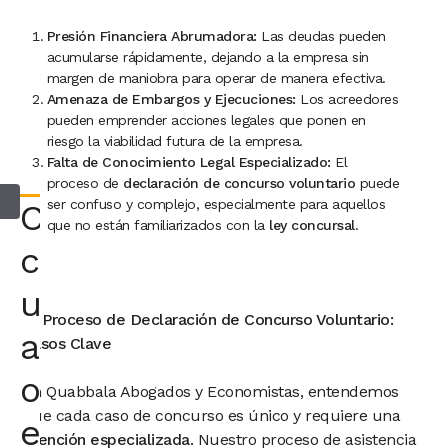
Presión Financiera Abrumadora:
Las deudas pueden
acumularse rápidamente, dejando a la empresa sin
margen de maniobra para operar de manera efectiva.
Amenaza de Embargos y Ejecuciones:
Los acreedores
pueden emprender acciones legales que ponen en
riesgo la viabilidad futura de la empresa.
Falta de Conocimiento Legal Especializado:
El
proceso de
declaración de concurso voluntario
puede
ser confuso y complejo, especialmente para aquellos
Consultar
que no están familiarizados con la
ley concursal
.
con
un
El Proceso de Declaración de Concurso Voluntario:
abogado
Pasos Clave
o
En Quabbala Abogados y Economistas, entendemos
que cada caso de concurso es único y requiere una
economista
atención especializada
. Nuestro proceso de asistencia