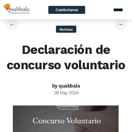
Contáctanos
home
/
News
/
Declaración de concurso voluntario
←
→
Noticias
Declaración de
concurso voluntario
by quabbala
08 May 2024