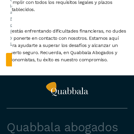
cumplir con todos los requisitos legales y plazos
leído y
establecidos.
acepto la
Política
de
Si estás enfrentando dificultades financieras, no dudes
Privacidad
y el
Aviso
en ponerte en contacto con nosotros. Estamos aquí
Legal
.
para ayudarte a superar los desafíos y alcanzar un
puerto seguro. Recuerda, en Quabbala Abogados y
Economistas, tu éxito es nuestro compromiso.
Quabbala abogados