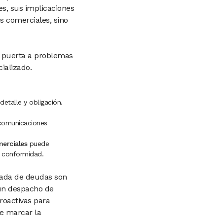
s, sus implicaciones
es comerciales, sino
a puerta a problemas
cializado.
etalle y obligación.
 comunicaciones
erciales
puede
n conformidad.
uada de deudas son
 un despacho de
roactivas para
de marcar la