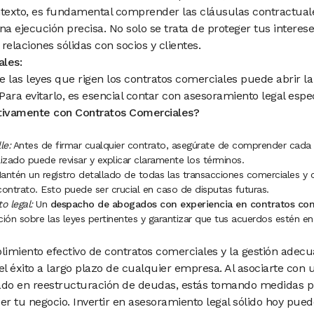
ntexto, es fundamental comprender las cláusulas contractuale
na ejecución precisa. No solo se trata de proteger tus interes
relaciones sólidas con socios y clientes.
les:
e las leyes que rigen los contratos comerciales puede abrir l
. Para evitarlo, es esencial contar con asesoramiento legal espe
ivamente con Contratos Comerciales?
le:
Antes de firmar cualquier contrato, asegúrate de comprender cada d
zado puede revisar y explicar claramente los términos.
ntén un registro detallado de todas las transacciones comerciales y
contrato. Esto puede ser crucial en caso de disputas futuras.
o legal:
Un
despacho de abogados con experiencia en contratos com
ción sobre las leyes pertinentes y garantizar que tus acuerdos estén e
imiento efectivo de contratos comerciales y la gestión adec
l éxito a largo plazo de cualquier empresa. Al asociarte con
do en reestructuración de deudas, estás tomando medidas p
er tu negocio. Invertir en asesoramiento legal sólido hoy pue