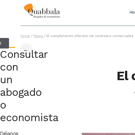
Ho
home
/
News
/
El cumplimiento efectivo de contratos comerciales
✕
←
Consultar
con
El
un
abogado
o
economista
Déjanos