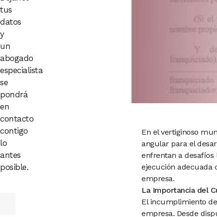
tus
datos
y
un
abogado
especialista
se
pondrá
en
contacto
contigo
En el vertiginoso mu
lo
angular para el desar
antes
enfrentan a desafíos
posible.
ejecución adecuada d
empresa.
La Importancia del 
El incumplimiento de
empresa. Desde dispu