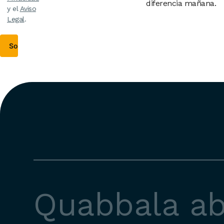
diferencia mañana.
y el
Aviso
Legal
.
Quabbala a