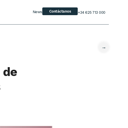
Contáctanos
News
+34 625 713 000
→
 de
s