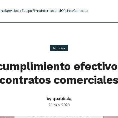
me
Servicios
Equipo
Firma
Internacional
Oficinas
Contacto
Noticias
 cumplimiento efectivo
contratos comerciale
by quabbala
24 Nov 2023