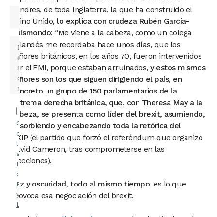
Londres, de toda Inglaterra, la que ha construido el
Reino Unido,
lo explica con crudeza Rubén García-
Quismondo
: “Me viene a la cabeza, como un colega
holandés me recordaba hace unos días, que los
señores británicos, en los años 70, fueron intervenidos
por el FMI, porque estaban arruinados,
y estos mismos
señores son los que siguen dirigiendo el país, en
concreto un grupo de 150 parlamentarios de la
extrema derecha británica, que, con Theresa May a la
cabeza, se presenta como líder del brexit, asumiendo,
Confirmo
absorbiendo y encabezando toda la retórica del
que he
UKIP
(el partido que forzó el referéndum que organizó
leído y
David Cameron, tras comprometerse en las
acepto la
elecciones).
Política
de
Luz y oscuridad, todo al mism
o tiempo
, es lo que
Privacidad
y el
Aviso
provoca esa negociación del brexit.
Legal
.