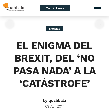
Contáctanos
home
/
News
/
EL ENIGMA DEL BREXIT, DEL ‘NO PASA NADA’ A LA
‘CATÁSTROFE’
←
→
Noticias
EL ENIGMA DEL
BREXIT, DEL ‘NO
PASA NADA’ A LA
‘CATÁSTROFE’
by quabbala
09 Apr 2017