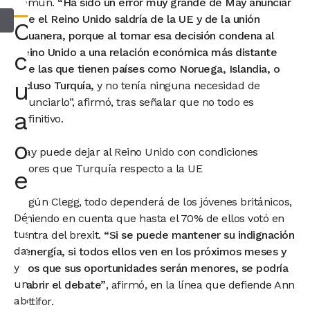
común.
“Ha sido un error muy grande de May anunciar
que el Reino Unido saldría de la UE y de la unión
Consultar
aduanera, porque al tomar esa decisión condena al
Reino Unido a una relación económica más distante
con
que las que tienen países como Noruega, Islandia, o
un
incluso Turquía,
y no tenía ninguna necesidad de
anunciarlo”, afirmó, tras señalar que no todo es
abogado
definitivo.
o
May puede dejar al Reino Unido con condiciones
peores que Turquía respecto a la UE
economista
Según Clegg, todo dependerá de los jóvenes británicos,
Déjanos
teniendo en cuenta que hasta el 70% de ellos votó en
tus
contra del brexit.
“Si se puede mantener su indignación
datos
y energía, si todos ellos ven en los próximos meses y
y
años que sus oportunidades serán menores, se podría
un
reabrir el debate”
, afirmó, en la línea que defiende Ann
abogado
Pettifor.