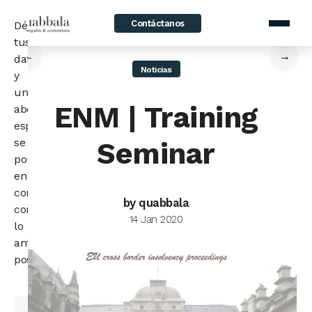
Contáctanos
Déjanos
home
/
News
/
ENM | Training Seminar
tus
←
→
datos
Noticias
y
un
ENM | Training
abogado
especialista
se
Seminar
pondrá
en
contacto
by quabbala
contigo
14 Jan 2020
lo
antes
posible.