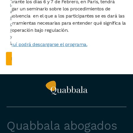
Durante los días 6 y 7 de Febrero, en París, tendrá
leído y
lugar un seminario sobre los procedimientos de
acepto la
insolvencia en el que a los participantes se es dará las
Política
herramientas necesarias para entender qué significa la
de
cooperación bajo regulación.
Privacidad
y el
Aviso
Legal
.
Aquí podrá descargarse el programa.
Quabbala abogados