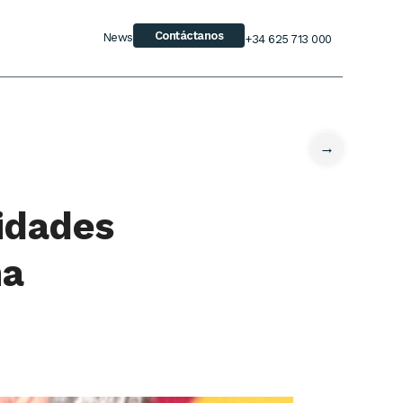
Contáctanos
News
+34 625 713 000
→
idades
na