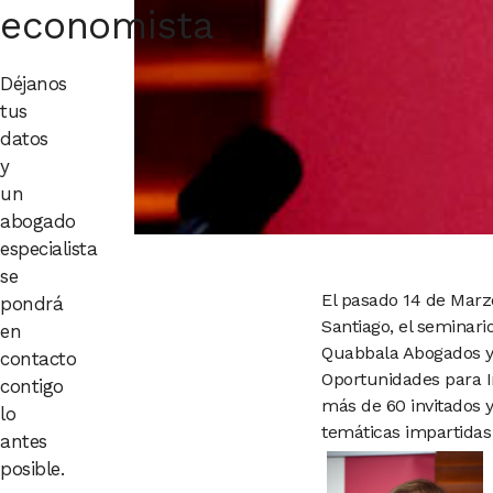
economista
Déjanos
tus
datos
y
un
abogado
especialista
se
El pasado 14 de Marz
pondrá
Santiago, el seminari
en
Quabbala Abogados y 
contacto
Oportunidades para I
contigo
más de 60 invitados y
lo
temáticas impartidas 
antes
posible.