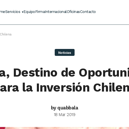
me
Servicios
Equipo
Firma
Internacional
Oficinas
Contacto
Chilena
Noticias
a, Destino de Oportun
ara la Inversión Chile
by quabbala
18 Mar 2019