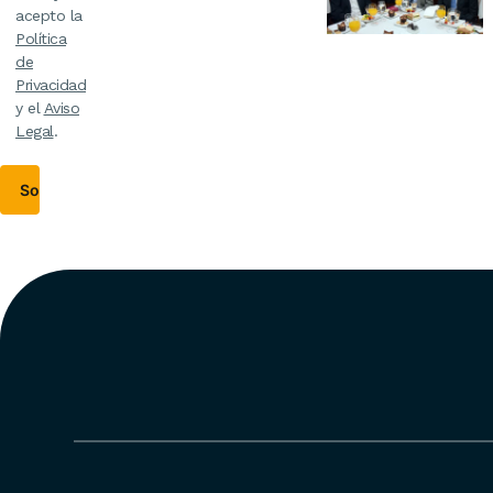
acepto la
Política
de
Privacidad
y el
Aviso
Legal
.