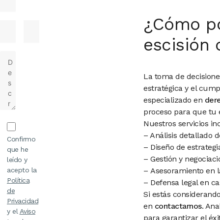
¿Cómo po
escisión
La toma de decisione
estratégica y el cum
especializado en
der
proceso para que tu e
Nuestros servicios in
– Análisis detallado d
Confirmo
– Diseño de estrategi
que he
– Gestión y negociac
leído y
acepto la
– Asesoramiento en l
Política
– Defensa legal en ca
de
Si estás considerand
Privacidad
en
contactarnos
. An
y el
Aviso
para garantizar el éxi