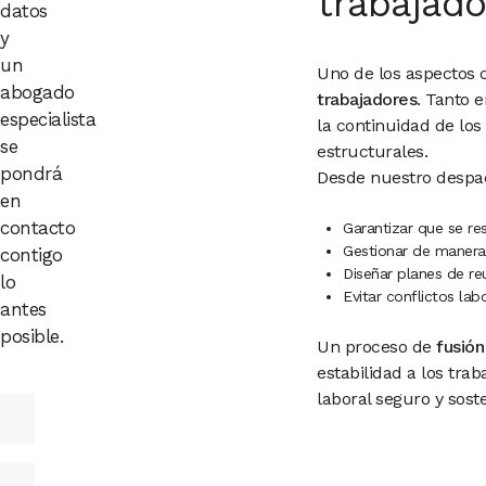
trabajado
datos
y
un
Uno de los aspectos 
abogado
trabajadores
. Tanto 
especialista
la continuidad de los
se
estructurales.
pondrá
Desde nuestro despac
en
contacto
Garantizar que se re
Gestionar de manera
contigo
Diseñar planes de re
lo
Evitar conflictos lab
antes
posible.
Un proceso de
fusión
estabilidad a los tr
laboral seguro y soste