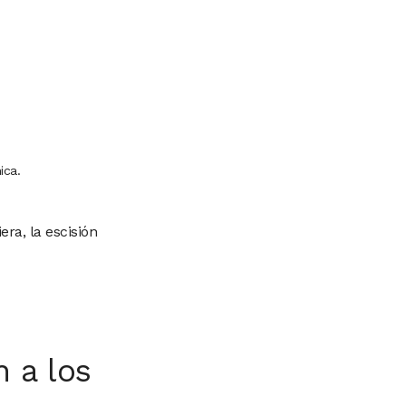
ica.
era, la escisión
n a los