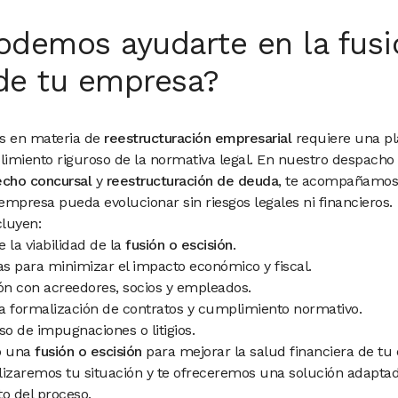
demos ayudarte en la fusi
 de tu empresa?
s en materia de
reestructuración empresarial
requiere una pl
plimiento riguroso de la normativa legal. En nuestro despach
echo concursal
y
reestructuración de deuda
, te acompañamos 
mpresa pueda evolucionar sin riesgos legales ni financieros.
cluyen:
e la viabilidad de la
fusión o escisión
.
as para minimizar el impacto económico y fiscal.
ión con acreedores, socios y empleados.
a formalización de contratos y cumplimiento normativo.
so de impugnaciones o litigios.
o una
fusión o escisión
para mejorar la salud financiera de t
alizaremos tu situación y te ofreceremos una solución adapta
to del proceso.