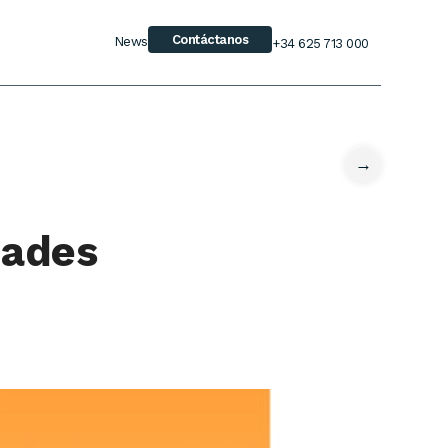
Contáctanos
News
+34 625 713 000
→
dades