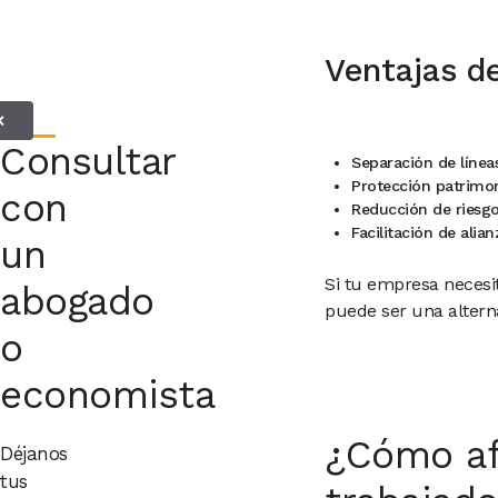
Ventajas de
✕
Consultar
Separación de línea
Protección patrimon
con
Reducción de riesg
Facilitación de alia
un
Si tu empresa neces
abogado
puede ser una alterna
o
economista
¿Cómo afe
Déjanos
tus