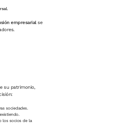
rsal
.
usión empresarial
se
adores.
e su patrimonio,
isión:
vas sociedades.
existiendo.
o los socios de la