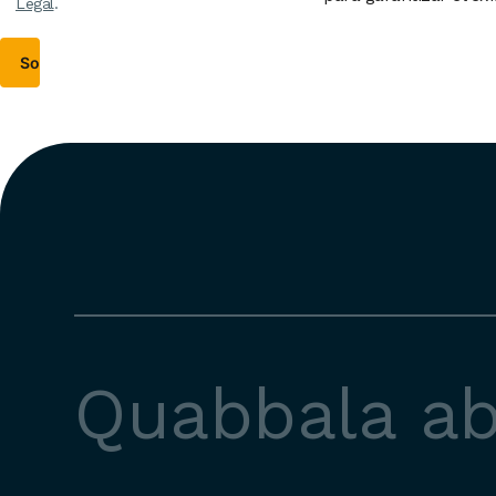
Legal
.
Quabbala a