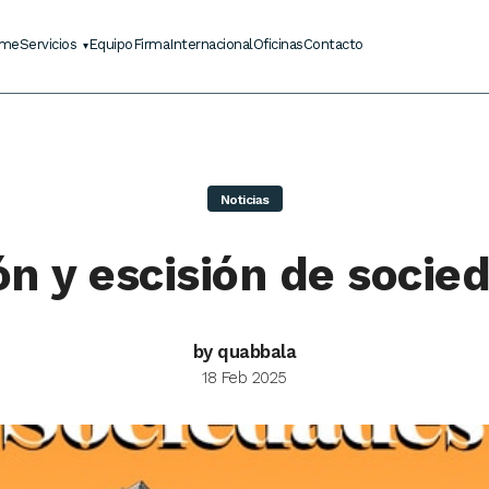
me
Servicios
Equipo
Firma
Internacional
Oficinas
Contacto
Noticias
ón y escisión de socie
by quabbala
18 Feb 2025