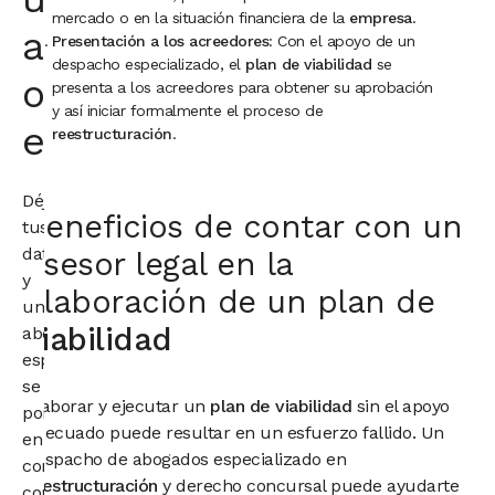
mercado o en la situación financiera de la
empresa
.
abogado
Presentación a los acreedores
: Con el apoyo de un
despacho especializado, el
plan de viabilidad
se
o
presenta a los acreedores para obtener su aprobación
y así iniciar formalmente el proceso de
economista
reestructuración
.
Déjanos
Beneficios de contar con un
tus
datos
asesor legal en la
y
elaboración de un plan de
un
viabilidad
abogado
especialista
se
Elaborar y ejecutar un
plan de viabilidad
sin el apoyo
pondrá
adecuado puede resultar en un esfuerzo fallido. Un
en
despacho de abogados especializado en
contacto
reestructuración
y derecho concursal puede ayudarte
contigo