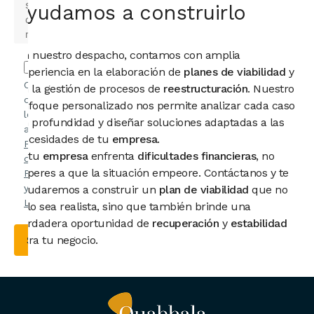
ayudamos a construirlo
En nuestro despacho, contamos con amplia
experiencia en la elaboración de
planes de viabilidad
y
Confirmo
en la gestión de procesos de
reestructuración
. Nuestro
que he
enfoque personalizado nos permite analizar cada caso
leído y
en profundidad y diseñar soluciones adaptadas a las
acepto la
necesidades de tu
empresa
.
Política
Si tu
empresa
enfrenta
dificultades financieras
, no
de
esperes a que la situación empeore. Contáctanos y te
Privacidad
y el
Aviso
ayudaremos a construir un
plan de viabilidad
que no
Legal
.
solo sea realista, sino que también brinde una
verdadera oportunidad de
recuperación
y
estabilidad
para tu negocio.