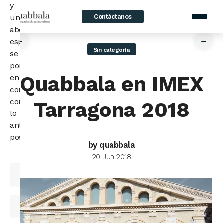
y
Contáctanos
un
home
/
News
/
Quabbala en IMEX Tarragona 2018
abogado
←
→
especialista
Sin categoría
se
pondrá
Quabbala en IMEX
en
contacto
contigo
Tarragona 2018
lo
antes
posible.
by quabbala
20 Jun 2018