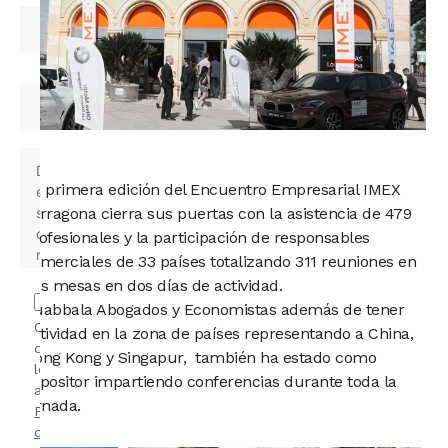
La primera edición del Encuentro Empresarial IMEX
Tarragona cierra sus puertas con la asistencia de 479
profesionales y la participación de responsables
comerciales de 33 países totalizando 311 reuniones en
sus mesas en dos días de actividad.
Quabbala Abogados y Economistas además de tener
Confirmo
actividad en la zona de países representando a China,
que he
Hong Kong y Singapur, también ha estado como
leído y
expositor impartiendo conferencias durante toda la
acepto la
jornada.
Política
de