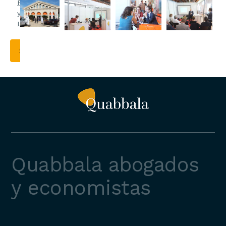
Privacidad
y el
Aviso
Legal
.
Quabbala abogados
y economistas