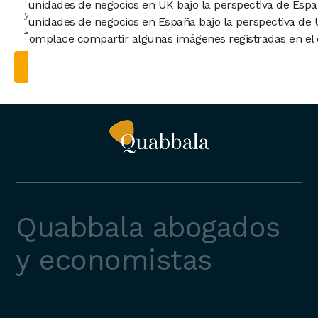
oportunidades de negocios en UK bajo la perspectiva de Espa
y el
Aviso
oportunidades de negocios en España bajo la perspectiva de 
Legal
.
Nos complace compartir algunas imágenes registradas en el 
Quabbala abogados
y economistas