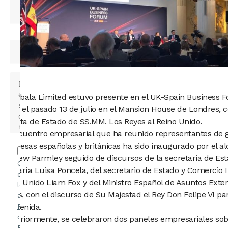
Quabbala Limited estuvo presente en el UK-Spain Business 
lugar el pasado 13 de julio en el Mansion House de Londres, 
la visita de Estado de SS.MM. Los Reyes al Reino Unido.
El encuentro empresarial que ha reunido representantes de 
empresas españolas y británicas ha sido inaugurado por el alc
Andrew Parmley seguido de discursos de la secretaria de Es
Confirmo
Dª María Luisa Poncela, del secretario de Estado y Comercio 
que he
Reino Unido Liam Fox y del Ministro Español de Asuntos Exter
leído y
Dastis, con el discurso de Su Majestad el Rey Don Felipe VI par
acepto la
bienvenida.
Política
de
Posteriormente, se celebraron dos paneles empresariales so
Privacidad