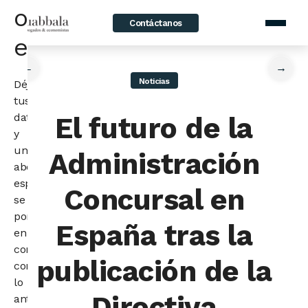
o
Contáctanos
home
/
News
/
El futuro de la Administración Concursal en España tras
la publicación de la Directiva 2019/2023
economista
←
→
Noticias
Déjanos
tus
datos
El futuro de la
y
un
Administración
abogado
especialista
Concursal en
se
pondrá
España tras la
en
contacto
publicación de la
contigo
lo
Directiva
antes