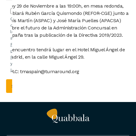
Hoy 29 de Noviembre a las 19:00h, en mesa redonda,
hablará Rubén García Quismondo (REFOR-CGE) junto a
Confirmo
Luis Martín (ASPAC) y José María Puelles (APACSA)
que he
sobre el futuro de la Administración Concursal en
leído y
España tras la publicación de la Directiva 2019/2023.
acepto la
Política
El encuentro tendrá lugar en el Hotel Miguel Ángel de
de
Madrid, en la calle Miguel Ángel 29.
Privacidad
y el
Aviso
Legal
.
S.R.C: tmaspain@turnaround.org