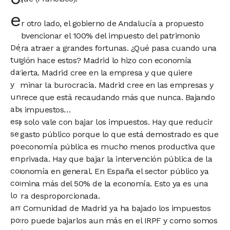
economista
Por otro lado, el gobierno de Andalucía a propuesto
subvencionar el 100% del impuesto del patrimonio
Déjanos
para atraer a grandes fortunas. ¿Qué pasa cuando una
tus
región hace estos? Madrid lo hizo con economía
datos
abierta. Madrid cree en la empresa y que quiere
y
eliminar la burocracia. Madrid cree en las empresas y
un
parece que está recaudando más que nunca. Bajando
abogado
los impuestos…
especialista
No solo vale con bajar los impuestos. Hay que reducir
se
el gasto público porque lo que está demostrado es que
pondrá
la economía pública es mucho menos productiva que
en
la privada. Hay que bajar la intervención pública de la
contacto
economía en general. En España el sector público ya
contigo
domina más del 50% de la economía. Esto ya es una
lo
cifra desproporcionada.
antes
La Comunidad de Madrid ya ha bajado los impuestos
posible.
pero puede bajarlos aun más en el IRPF y como somos