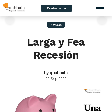
Contáctanos
home
/
News
/
Larga y Fea Recesión
←
→
Noticias
Larga y Fea
Recesión
by quabbala
26 Sep 2022