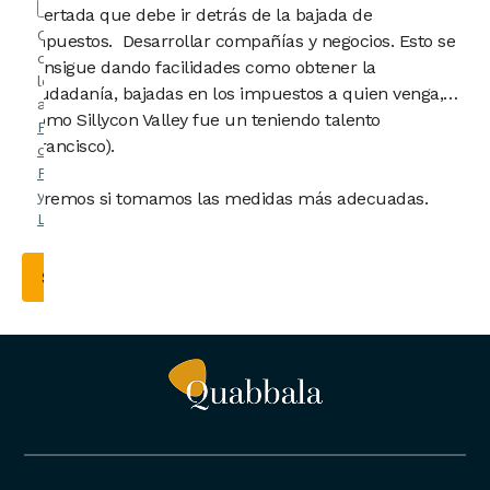
acertada que debe ir detrás de la bajada de
Confirmo
impuestos. Desarrollar compañías y negocios. Esto se
que he
consigue dando facilidades como obtener la
leído y
ciudadanía, bajadas en los impuestos a quien venga,…
acepto la
Como Sillycon Valley fue un teniendo talento
Política
(Francisco).
de
Privacidad
y el
Aviso
Veremos si tomamos las medidas más adecuadas.
Legal
.