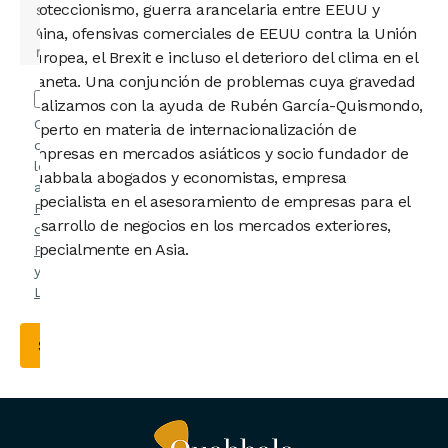
Proteccionismo, guerra arancelaria entre EEUU y
China, ofensivas comerciales de EEUU contra la Unión
Europea, el Brexit e incluso el deterioro del clima en el
planeta. Una conjunción de problemas cuya gravedad
analizamos con la ayuda de Rubén García-Quismondo,
Confirmo
experto en materia de internacionalización de
que he
empresas en mercados asiáticos y socio fundador de
leído y
Quabbala abogados y economistas, empresa
acepto la
especialista en el asesoramiento de empresas para el
Política
desarrollo de negocios en los mercados exteriores,
de
especialmente en Asia.
Privacidad
y el
Aviso
Legal
.