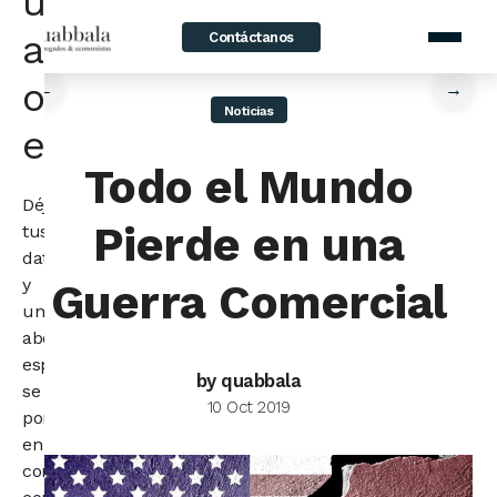
un
abogado
Contáctanos
home
/
News
/
Todo el Mundo Pierde en una Guerra Comercial
o
←
→
Noticias
economista
Todo el Mundo
Déjanos
Pierde en una
tus
datos
y
Guerra Comercial
un
abogado
especialista
by quabbala
se
10 Oct 2019
pondrá
en
contacto