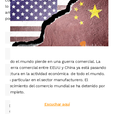
contigo
lo
antes
posible.
Todo el mundo pierde en una guerra comercial. La
guerra comercial entre EEUU y China ya está pasando
factura en la actividad económica de todo el mundo.
En particular en el sector manufacturero. El
crecimiento del comercio mundial se ha detenido por
completo.
Escuchar aquí