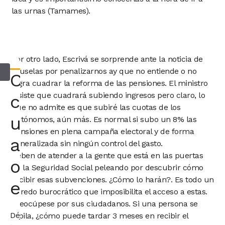
las urnas (Tamames).
Por otro lado, Escrivá se sorprende ante la noticia de
Bruselas por penalizarnos ay que no entiende o no
Consultar
logra cuadrar la reforma de las pensiones. El ministro
insiste que cuadrará subiendo ingresos pero claro, lo
con
que no admite es que subiré las cuotas de los
un
autónomos, aún más. Es normal si subo un 8% las
pensiones en plena campaña electoral y de forma
abogado
generalizada sin ningún control del gasto.
Deben de atender a la gente que está en las puertas
o
de la Seguridad Social peleando por descubrir cómo
recibir esas subvenciones. ¿Cómo lo harán?. Es todo un
economista
enredo burocrático que imposibilita el acceso a estas.
Preocúpese por sus ciudadanos. Si una persona se
Déjanos
jubila, ¿cómo puede tardar 3 meses en recibir el