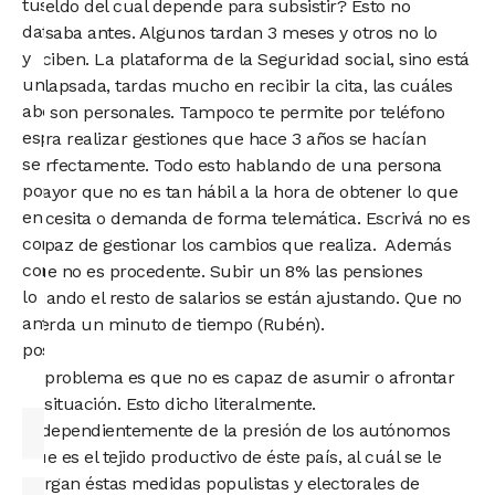
tus
sueldo del cual depende para subsistir? Esto no
datos
pasaba antes. Algunos tardan 3 meses y otros no lo
y
reciben. La plataforma de la Seguridad social, sino está
un
colapsada, tardas mucho en recibir la cita, las cuáles
abogado
no son personales. Tampoco te permite por teléfono
especialista
para realizar gestiones que hace 3 años se hacían
se
perfectamente. Todo esto hablando de una persona
pondrá
mayor que no es tan hábil a la hora de obtener lo que
en
necesita o demanda de forma telemática. Escrivá no es
contacto
capaz de gestionar los cambios que realiza. Además
contigo
que no es procedente. Subir un 8% las pensiones
lo
cuando el resto de salarios se están ajustando. Que no
antes
pierda un minuto de tiempo (Rubén).
posible.
El problema es que no es capaz de asumir o afrontar
la situación. Esto dicho literalmente.
Independientemente de la presión de los autónomos
que es el tejido productivo de éste país, al cuál se le
cargan éstas medidas populistas y electorales de