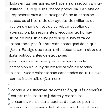
subidas en las pensiones, se hace en un sector ya muy
debilitado. Es lo que realmente preocupa. La visita de
las representantes de la delegación de la comisión
europea, es el hecho de dar ayudas de millones de
euros en un país en el que se rebaja el delito de
malversación. Es realmente preocupante. No hay
indicios de ningún delito pero si que hay falta de
transparencia y se fueron más preocupas de lo que
llegaron. Es algo que realmente debería ser motivo de
debate político antes de elecciones.
Vienen fondos europeos y es muy oportuno la
modificación de la ley de malversación de fondos
públicos. Puede haber temas conectados aquí. Lo que
hacen es inadmisible (Carmen).
Confirmo
Volviendo a los sistemas de cotización, quizás deberían
que he
de cotizar más los trabajadores y menos los
leído y
empresarios. Así se daría cuenta de que se podría
acepto la
incrementar el número de trabajadores. Le invitamos