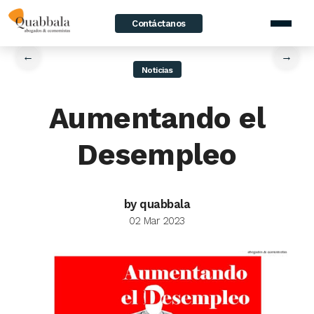
Contáctanos
home
/
News
/
Aumentando el Desempleo
←
→
Noticias
Aumentando el
Desempleo
by quabbala
02 Mar 2023