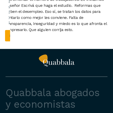
Política
al señor Escrivá que haga el estudio. Reformas que
de
suben el desempleo. Eso sí, se tratan los datos para
Privacidad
y el
Aviso
pintarlo como mejor les conviene. Falta de
Legal
.
transparencia, inseguridad y miedo es lo que afronta el
empresario. Que alguien corrija esto.
Quabbala abogados
y economistas