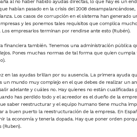
spaña al no haber habido ayudas directas, lo que hay es un e
que habían pasado en la crisis del 2008 desampalancándose, 
anza. Los casos de corrupción en el sistema han generado u
empresas y les ponemos tales requisitos que complica mucho 
 Los empresarios terminan por rendirse ante esto (Rubén).
a financiera también. Tenemos una administración pública q
ejos. Pones muchas normas de tal forma que quien cumpla to
o).
dez en las ayudas brillan por su ausencia. La primera ayuda qu
s un mundo muy complejo en el que debes de realizar un análi
alir adelante y cuáles no. Hay quienes no están cualificadas
uando has perdido todo y el acreedor es el dueño de la empres
que saber reestructurar y el equipo humano tiene mucha impo
var a buen puerto la reestructuración de la empresa. En Esp
r la economía y tenerla dopada. Hay que poner orden porque 
 (Ruben).