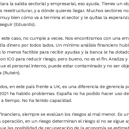
lara la salida sectorial y empresarial, eso ayuda. Tienes un ob
s reestructurar, y a dónde quieres llegar. Muchos sectores no 
muy bien cómo va a termina el sector y le quitas la esperanza
eguir (Eduardo).
 este caso, no cumple a veces. Nos encontramos con una em
ía dinero por todos lados. Un mínimo análisis financiero hubi
lo menos factible para recibir ayudas y la banca le ha dotado
on ICO para reducir riesgo, pero bueno, no es el fin. Analiza y
que el personal interno, puede estar contaminado y no ser obje
a (Rubén).
dos, en este país frente a UK, es una diferencia de gerencia po
2021 ha habido problemas. España no ha podido hacer uso de 
 a tiempo. No ha tenido capacidad.
 financiero, siempre se evalúan los riesgos al mal menor. Es u
operación, en un riesgo determinan el riesgo si no se sigue 
ue las posibilidad de recuperación de la economía se estimaba