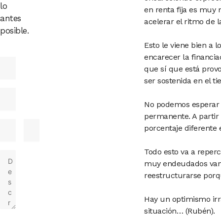
lo
en renta fija es muy m
antes
acelerar el ritmo de l
posible.
Esto le viene bien a 
encarecer la financi
que sí que está provo
ser sostenida en el t
No podemos esperar 
permanente. A partir
porcentaje diferente 
Todo esto va a reperc
muy endeudados van 
reestructurarse porqu
Hay un optimismo irr
situación… (Rubén).