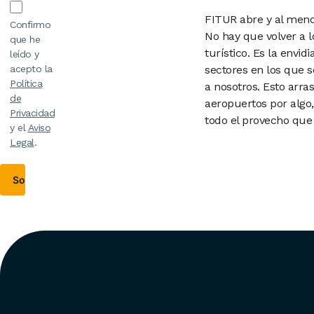
FITUR abre y al meno
Confirmo
No hay que volver a 
que he
turístico. Es la env
leído y
sectores en los que s
acepto la
Política
a nosotros. Esto arra
de
aeropuertos por algo
Privacidad
todo el provecho que 
y el
Aviso
Legal
.