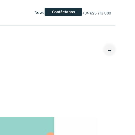
Contáctanos
News
+34 625 713 000
→