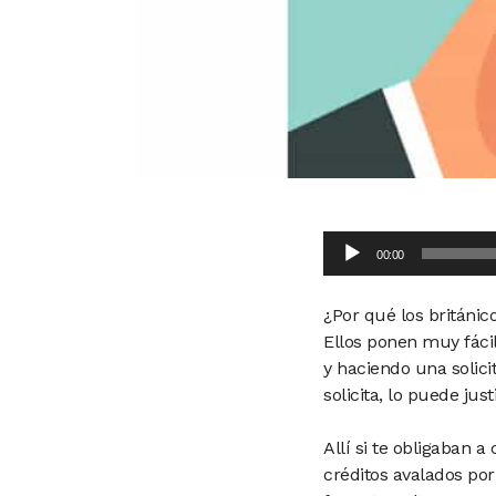
Audio
00:00
Player
¿Por qué los británic
Ellos ponen muy fáci
y haciendo una solici
solicita, lo puede ju
Allí si te obligaban 
créditos avalados po