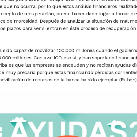
e que no ocurra, por lo que estos análisis financieros realiza
oncepto de recuperación, puede haber dado lugar a tomar cie
dice de morosidad. Después de analizar la situación de mal m
los plazos para ver si entran en éste proceso de recuperació
ha sido capaz de movilizar 100.000 millones cuando el gobierno
.000 millones. Con aval ICO, eso sí, y han soportado financiac
riba es que las empresas se endeuden y no reciban ayudas dir
nce muy precario porque estas financiando pérdidas corriente
vilización de recursos de la banca ha sido ejemplar (Rubén)