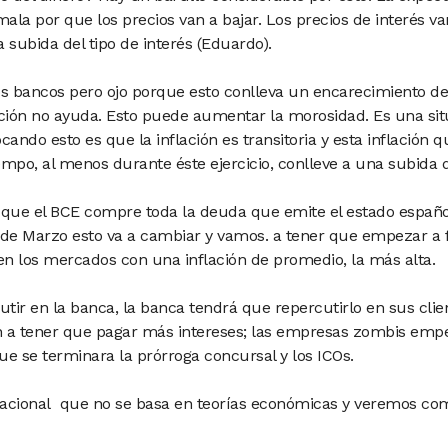
ala por que los precios van a bajar. Los precios de interés van
a subida del tipo de interés (Eduardo).
los bancos pero ojo porque esto conlleva un encarecimiento de
ación no ayuda. Esto puede aumentar la morosidad. Es una sit
cando esto es que la inflación es transitoria y esta inflación 
iempo, al menos durante éste ejercicio, conlleve a una subida de
que el BCE compre toda la deuda que emite el estado españ
 de Marzo esto va a cambiar y vamos. a tener que empezar a 
en los mercados con una inflación de promedio, la más alta.
utir en la banca, la banca tendrá que repercutirlo en sus clien
a tener que pagar más intereses; las empresas zombis emp
e se terminara la prórroga concursal y los ICOs.
acional que no se basa en teorías económicas y veremos com