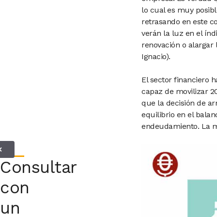
lo cual es muy posibl
retrasando en este c
verán la luz en el ín
renovación o alargar 
Ignacio).
El sector financiero 
capaz de movilizar 20
que la decisión de ar
equilibrio en el bala
endeudamiento. La mo
✕
Consultar
con
un