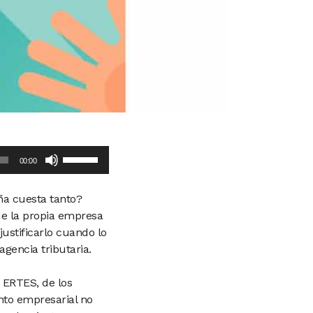
Use
00:00
Up/Down
Arrow
aña cuesta tanto?
keys
de la propia empresa
to
justificarlo cuando lo
increase
agencia tributaria.
or
decrease
 ERTES, de los
volume.
nto empresarial no