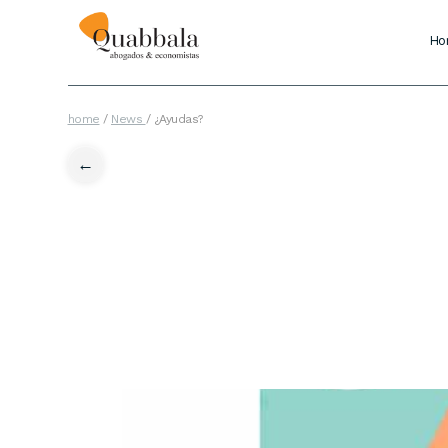
Ho
home
/
News
/
¿Ayudas?
←