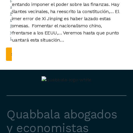
leído y
intentando imponer el poder sobre las finanzas. Hay
acepto la
vigilantes vecinales, ha reescrito la constitución,… El
Política
primer error de Xi Jinping es haber lazado estas
de
promesas. Fomentar el nacionalismo chino,
Privacidad
y el
Aviso
enfrentarse a los EEUU,… Veremos hasta que punto
Legal
.
aguantará esta situación…
Quabbala abogados
y economistas