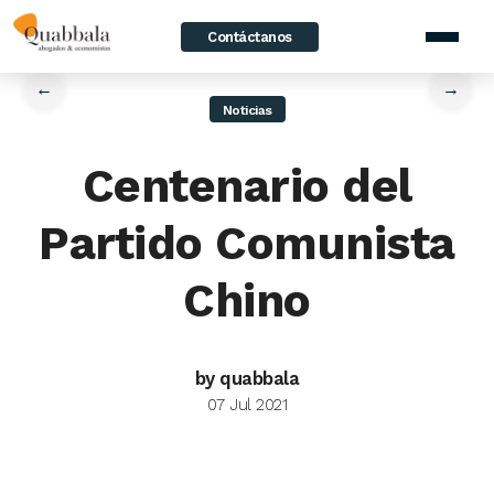
Contáctanos
home
/
News
/
Centenario del Partido Comunista Chino
←
→
Noticias
Centenario del
Partido Comunista
Chino
by quabbala
07 Jul 2021