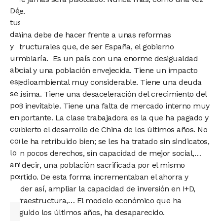
Déjanos
fue.
tus
datos
China debe de hacer frente a unas reformas
y
estructurales que, de ser España, el gobierno
un
temblaría. Es un país con una enorme desigualdad
abogado
social y una población envejecida. Tiene un impacto
especialista
medioambiental muy considerable. Tiene una deuda
se
altísima. Tiene una desaceleración del crecimiento del
pondrá
PIB inevitable. Tiene una falta de mercado interno muy
en
importante. La clase trabajadora es la que ha pagado y
contacto
cubierto el desarrollo de China de los últimos años. No
contigo
se le ha retribuido bien; se les ha tratado sin sindicatos,
lo
con pocos derechos, sin capacidad de mejor social,…
antes
Es decir, una población sacrificada por el mismo
posible.
partido. De esta forma incrementaban el ahorra y
poder así, ampliar la capacidad de inversión en I+D,
infraestructura,… El modelo económico que ha
seguido los últimos años, ha desaparecido.