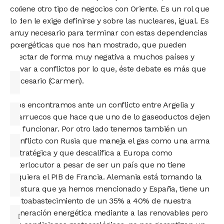
contigo
y tiene otro tipo de negocios con Oriente. Es un rol que
lo
Biden le exige definirse y sobre las nucleares, igual. Es
antes
muy necesario para terminar con estas dependencias
posible.
energéticas que nos han mostrado, que pueden
afectar de forma muy negativa a muchos países y
llevar a conflictos por lo que, éste debate es más que
necesario (Carmen).
Nos encontramos ante un conflicto entre Argelia y
Marruecos que hace que uno de lo gaseoductos dejen
de funcionar. Por otro lado tenemos también un
conflicto con Rusia que maneja el gas como una arma
estratégica y que descalifica a Europa como
interlocutor a pesar de ser un país que no tiene
siquiera el PIB de Francia. Alemania está tomando la
postura que ya hemos mencionado y España, tiene un
autoabastecimiento de un 35% a 40% de nuestra
generación energética mediante a las renovables pero