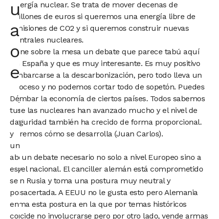
un
energía nuclear. Se trata de mover decenas de
millones de euros si queremos una energía libre de
abogado
emisiones de CO2 y si queremos construir nuevas
centrales nucleares.
o
Pone sobre la mesa un debate que parece tabú aquí
en España y que es muy interesante. Es muy positivo
economista
embarcarse a la descarbonización, pero todo lleva un
proceso y no podemos cortar todo de sopetón. Puedes
Déjanos
tumbar la economía de ciertos países. Todos sabemos
tus
que las nucleares han avanzado mucho y el nivel de
datos
seguridad también ha crecido de forma proporcional.
y
Veremos cómo se desarrolla (Juan Carlos).
un
abogado
Es un debate necesario no solo a nivel Europeo sino a
especialista
nivel nacional. El canciller alemán está comprometido
se
con Rusia y toma una postura muy neutral y
pondrá
desacertada. A EEUU no le gusta esto pero Alemania
en
toma esta postura en la que por temas históricos
contacto
decide no involucrarse pero por otro lado, vende armas