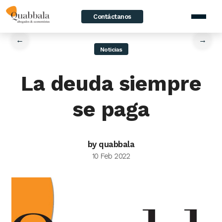
Contáctanos
home
/
News
/
La deuda siempre se paga
←
→
Noticias
La deuda siempre
se paga
by quabbala
10 Feb 2022