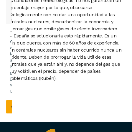
las condiciones meteorológicas, no nos garantizan un
porcentaje mayor por lo que, obcecarse
ideológicamente con no dar una oportunidad a las
centrales nucleares, descarbonizar la economía y
quemar gas que emite gases de efecto invernadero…
En España se solucionaría esto rápidamente. Es un
Confirmo
país que cuenta con más de 60 años de experiencia
que he
con centrales nucleares sin haber ocurrido nunca un
leído y
incidente. Deben de prorrogar la vida útil de esas
acepto la
centrales que ya están ahí y, no depende del gas que
Política
muy volátil en el precio, depender de países
de
problemáticos (Rubén).
Privacidad
y el
Aviso
Legal
.