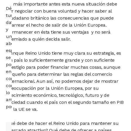
Lo más importante antes esta nueva situación debe
Déjanos
ser negociar con buena voluntad y hacer saber al
tus
ciudadano británico las consecuencias que puede
datos
acarrear el hecho de salir de la Unión Europea.
y
Permanecer en ésta tiene sus ventajas y no será
un
premiado a quién decida salir.
abogado
especialista
Aunque Reino Unido tiene muy clara su estrategia, es
se
un país lo suficientemente grande y con suficiente
pondrá
prestigio para poder financiar muchas cosas, aunque
en
pequeño para determinar las reglas del comercio
contacto
internacional. Aun así, no podemos dejar de mostrar
contigo
preocupación por la Unión Europea, por su
lo
crecimiento económico, tecnológico, futuro y de
antes
sociedad cuando el país con el segundo tamaño en PIB
posible.
de la UE se va.
Qué debe de hacer el Reino Unido para mantener su
mercado atractivo? Qué debe de ofrecer a países