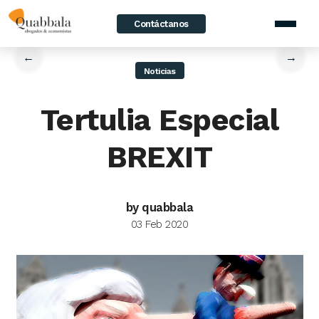
Contáctanos
home
/
News
/
Tertulia Especial BREXIT
←
→
Noticias
Tertulia Especial
BREXIT
by quabbala
03 Feb 2020