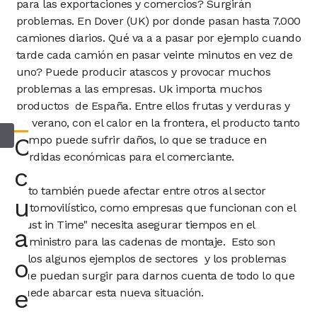
para las exportaciones y comercios? Surgirán
problemas. En Dover (UK) por donde pasan hasta 7.000
camiones diarios. Qué va a a pasar por ejemplo cuando
tarde cada camión en pasar veinte minutos en vez de
uno? Puede producir atascos y provocar muchos
problemas a las empresas. Uk importa muchos
productos de España. Entre ellos frutas y verduras y
en verano, con el calor en la frontera, el producto tanto
Consultar
tiempo puede sufrir daños, lo que se traduce en
pérdidas económicas para el comerciante.
con
Esto también puede afectar entre otros al sector
un
automovilístico, como empresas que funcionan con el
"Just in Time" necesita asegurar tiempos en el
abogado
suministro para las cadenas de montaje. Esto son
solos algunos ejemplos de sectores y los problemas
o
que puedan surgir para darnos cuenta de todo lo que
economista
puede abarcar esta nueva situación.