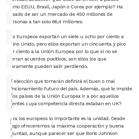
como EEUU, Brasil, Japón o Corea por ejemplo? Ha
pasado de ser un mercado de 450 millones de
personas a tan solo 66,4 millones.
Los Europeos exportan un siete u ocho por ciento a
Reino Unido, pero ellos exportan un cincuenta y pico
por ciento a la Unión Europea por lo que si no se
cierran acuerdos positivos, son ellos los que
claramente pueden salir perdiendo.
La elección que tomarán definirá el buen o mal
funcionamiento futuro del país. Además, qué le impide
a los países de la Unión Europea ir a por aquellos
clientes cuya competencia directa estaban en UK?
Para los europeos lo importante es la unidad. Desde
luego ofreceremos la máxima cooperación y buena
Confirmo
voluntad, aunque parecer ser que Boris Johnson
que he