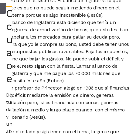
liquidez en el sistema. El banco de Inglaterra lo que
dice es que no puede seguir metiendo dinero en el
Consultar
sistema porque es algo insostenible (Jesús).
El banco de Inglaterra está diciendo que tenía un
con
programa de amortización de bonos, que ustedes iban
un
a apelar a los mercados para paliar su deuda pero,
para que yo le compre su bono, usted debe tener unos
abogado
presupuestos públicos razonables. Baja los impuestos,
tiene que bajar los gastos. No puede subir el déficit y
o
que el resto sigan con la fiesta, llamar al Banco de
Inglaterra y que me pague los 70.000 millones que
economista
necesita éste año (Rubén).
Un profesor de Princeton alegó en 1986 que si financias
Déjanos
el déficit mediante la emisión de dinero, generas
tus
inflación pero, si es financiada con bonos, generas
datos
inflación a medio y largo plazo cuando con el mismo
y
escenario (Jesús).
un
abogado
Por otro lado y siguiendo con el tema, la gente que