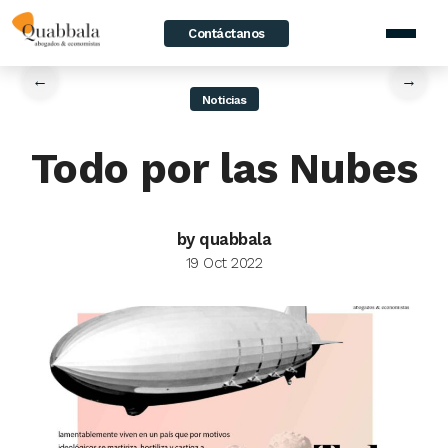
Contáctanos
home
/
News
/
Todo por las Nubes
←
→
Noticias
Todo por las Nubes
by quabbala
19 Oct 2022