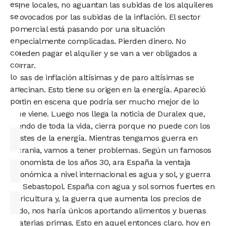
especialista
tiene locales, no aguantan las subidas de los alquileres
se
provocados por las subidas de la inflación. El sector
pondrá
comercial está pasando por una situación
en
especialmente complicadas. Pierden dinero. No
contacto
pueden pagar el alquiler y se van a ver obligados a
contigo
cerrar.
lo
Tasas de inflación altísimas y de paro altísimas se
antes
avecinan. Esto tiene su origen en la energía. Apareció
posible.
Putin en escena que podría ser mucho mejor de lo
que viene. Luego nos llega la noticia de Duralex que,
siendo de toda la vida, cierra porque no puede con los
costes de la energía. Mientras tengamos guerra en
Ucrania, vamos a tener problemas. Según un famosos
economista de los años 30, ara España la ventaja
económica a nivel internacional es agua y sol, y guerra
en Sebastopol. España con agua y sol somos fuertes en
agricultura y, la guerra que aumenta los precios de
todo, nos haría únicos aportando alimentos y buenas
materias primas. Esto en aquel entonces claro. hoy en