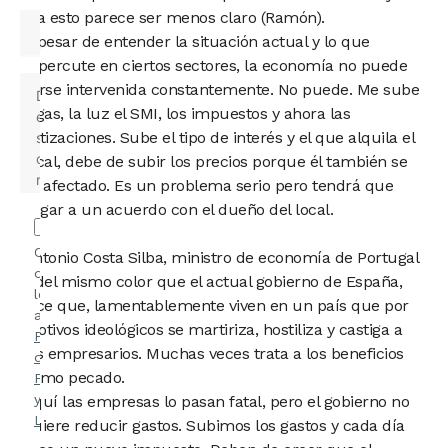
día esto parece ser menos claro (Ramón).
A pesar de entender la situación actual y lo que
repercute en ciertos sectores, la economía no puede
verse intervenida constantemente. No puede. Me sube
elgas, la luz el SMI, los impuestos y ahora las
cotizaciones. Sube el tipo de interés y el que alquila el
local, debe de subir los precios porque él también se
ve afectado. Es un problema serio pero tendrá que
llegar a un acuerdo con el dueño del local.
Confirmo
Antonio Costa Silba, ministro de economía de Portugal
que he
y del mismo color que el actual gobierno de España,
leído y
dice que, lamentablemente viven en un país que por
acepto la
motivos ideológicos se martiriza, hostiliza y castiga a
Política
los empresarios. Muchas veces trata a los beneficios
de
como pecado.
Privacidad
y el
Aviso
Aquí las empresas lo pasan fatal, pero el gobierno no
Legal
.
quiere reducir gastos. Subimos los gastos y cada día