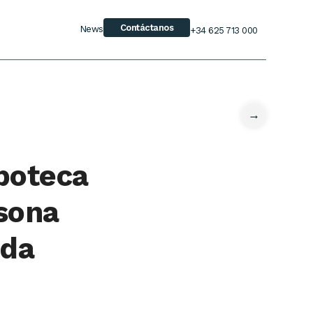
Contáctanos
News
+34 625 713 000
→
poteca
rsona
ada