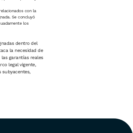
relacionados con la
gnada. Se concluyó
ecuadamente los
ugnadas dentro del
taca la necesidad de
 las garantías reales
co legal vigente,
os subyacentes,