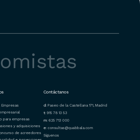
nomistas
os
Contáctanos
l Empresas
d:
Paseo de la Castellana 171, Madrid
empresarial
t:
915 78 13 53
io para empresas
m:
625 713 000
usiones y adquisiciones
e:
consultas@quabbala.com
concurso de acreedores
Síguenos
iscalidad e inspecciones