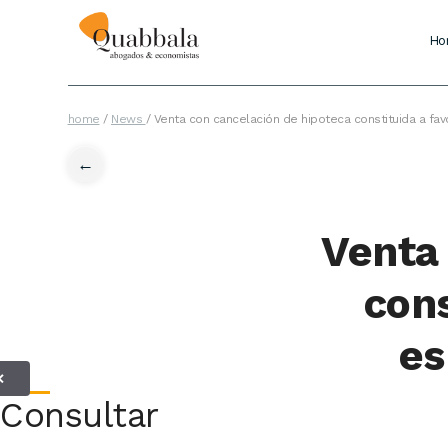
Ho
home
/
News
/
Venta con cancelación de hipoteca constituida a fa
←
Venta
cons
es
✕
Consultar