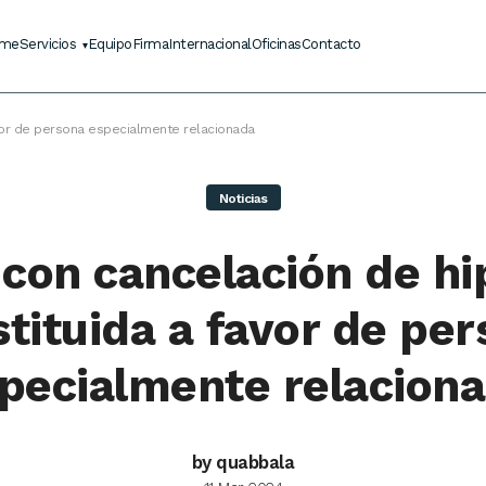
me
Servicios
Equipo
Firma
Internacional
Oficinas
Contacto
vor de persona especialmente relacionada
Noticias
 con cancelación de hi
tituida a favor de pe
pecialmente relacion
by quabbala