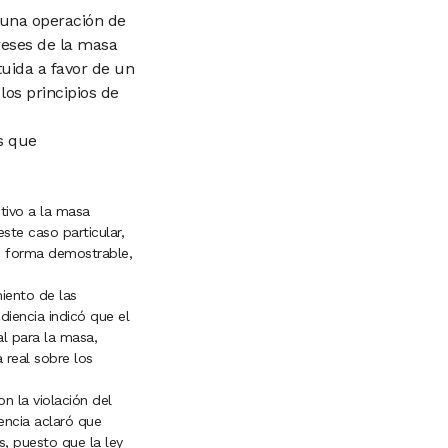
 una operación de
reses de la masa
tuida a favor de un
los principios de
es que
tivo a la masa
ste caso particular,
e forma demostrable,
miento de las
diencia indicó que el
al para la masa,
 real sobre los
 la violación del
iencia aclaró que
s, puesto que la ley