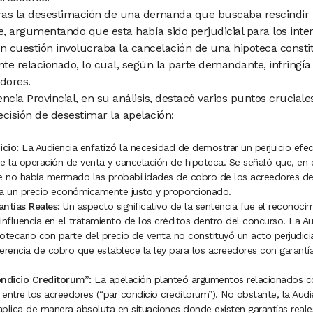
tras la desestimación de una demanda que buscaba rescindir
, argumentando que esta había sido perjudicial para los inte
n cuestión involucraba la cancelación de una hipoteca consti
e relacionado, lo cual, según la parte demandante, infringía 
dores.
ncia Provincial, en su análisis, destacó varios puntos crucial
isión de desestimar la apelación:
icio:
La Audiencia enfatizó la necesidad de demostrar un perjuicio efec
e la operación de venta y cancelación de hipoteca. Se señaló que, en e
le no había mermado las probabilidades de cobro de los acreedores d
 a un precio económicamente justo y proporcionado.
ntías Reales:
Un aspecto significativo de la sentencia fue el reconoci
 influencia en el tratamiento de los créditos dentro del concurso. La Au
otecario con parte del precio de venta no constituyó un acto perjudici
erencia de cobro que establece la ley para los acreedores con garantía
ondicio Creditorum”:
La apelación planteó argumentos relacionados con
d entre los acreedores (“par condicio creditorum”). No obstante, la Aud
 aplica de manera absoluta en situaciones donde existen garantías reale