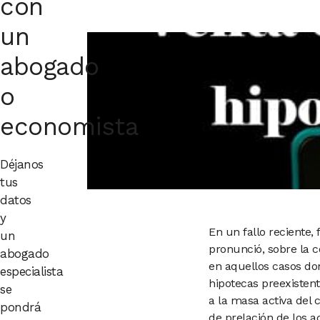
con
un
abogado
o
economista
Déjanos
tus
datos
y
En un fallo reciente,
un
pronunció, sobre la c
abogado
en aquellos casos d
especialista
hipotecas preexistent
se
a la masa activa del 
pondrá
de prelación de los a