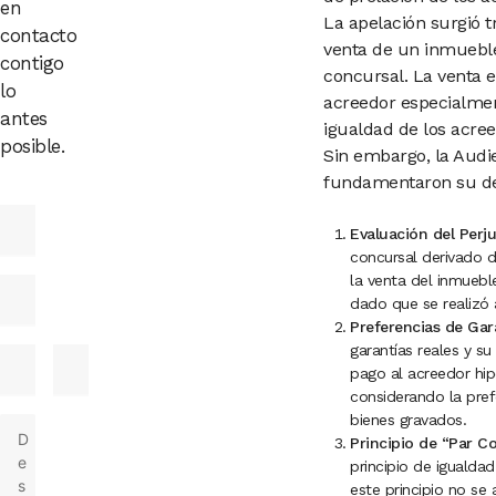
en
La apelación surgió 
contacto
venta de un inmueble
contigo
concursal. La venta e
lo
acreedor especialment
antes
igualdad de los acree
posible.
Sin embargo, la Audie
fundamentaron su dec
Evaluación del Perju
concursal derivado d
la venta del inmueb
dado que se realizó
Preferencias de Gara
garantías reales y su
pago al acreedor hip
considerando la pref
bienes gravados.
Principio de “Par C
principio de igualda
este principio no se