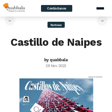
Contáctanos
home
/
News
/
Castillo de Naipes
←
→
Noticias
Castillo de Naipes
by quabbala
29 Nov 2022