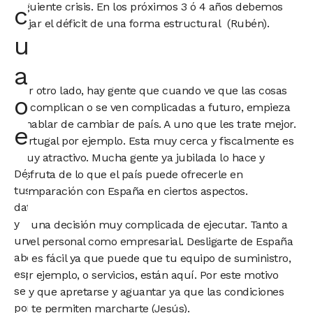
siguiente crisis. En los próximos 3 ó 4 años debemos
con
bajar el déficit de una forma estructural (Rubén).
un
abogado
Por otro lado, hay gente que cuando ve que las cosas
o
se complican o se ven complicadas a futuro, empieza
a hablar de cambiar de país. A uno que les trate mejor.
economista
Portugal por ejemplo. Esta muy cerca y fiscalmente es
muy atractivo. Mucha gente ya jubilada lo hace y
Déjanos
disfruta de lo que el país puede ofrecerle en
tus
comparación con España en ciertos aspectos.
datos
y
Es una decisión muy complicada de ejecutar. Tanto a
un
nivel personal como empresarial. Desligarte de España
abogado
no es fácil ya que puede que tu equipo de suministro,
especialista
por ejemplo, o servicios, están aquí. Por este motivo
se
hay que apretarse y aguantar ya que las condiciones
pondrá
no te permiten marcharte (Jesús).