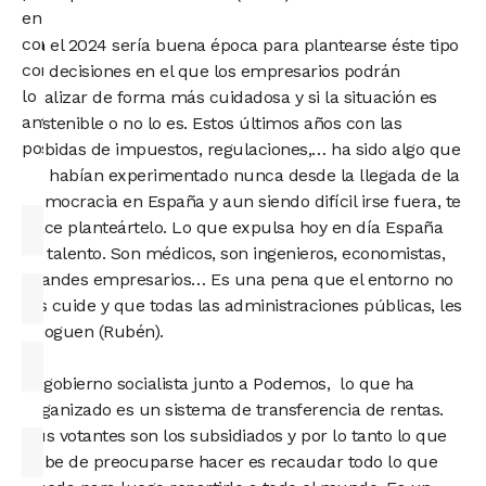
en
contacto
En el 2024 sería buena época para plantearse éste tipo
contigo
de decisiones en el que los empresarios podrán
lo
analizar de forma más cuidadosa y si la situación es
antes
sostenible o no lo es. Estos últimos años con las
posible.
subidas de impuestos, regulaciones,… ha sido algo que
no habían experimentado nunca desde la llegada de la
democracia en España y aun siendo difícil irse fuera, te
hace planteártelo. Lo que expulsa hoy en día España
es talento. Son médicos, son ingenieros, economistas,
grandes empresarios… Es una pena que el entorno no
los cuide y que todas las administraciones públicas, les
ahoguen (Rubén).
El gobierno socialista junto a Podemos, lo que ha
organizado es un sistema de transferencia de rentas.
Sus votantes son los subsidiados y por lo tanto lo que
debe de preocuparse hacer es recaudar todo lo que