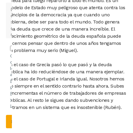
pueda para luego repartirlo a todo el mundo. Es un
modelo de Estado muy peligroso que atenta contra los
principios de la democracia ya que cuando uno
gobierna, debe ser para todo el mundo. Todo genera
una deuda que crece de una manera increíble. El
crecimiento geométrico de la deuda española puede
hacernos pensar que dentro de unos años tengamos
un problema muy serio (Miguel).
Confirmo
que he
En el caso de Grecia pasó lo que pasó y la deuda
leído y
pública ha ido reduciéndose de una manera ejemplar.
acepto la
En el caso de Portugal e Irlanda igual. Nosotros hemos
Política
ido siempre en el sentido contrario hasta ahora. Subes
de
e incrementas el número de trabajadores de empresas
Privacidad
y el
Aviso
públicas. Al resto le sigues dando subvenciones y
Legal
.
entramos en un sistema que es insostenible (Rubén).