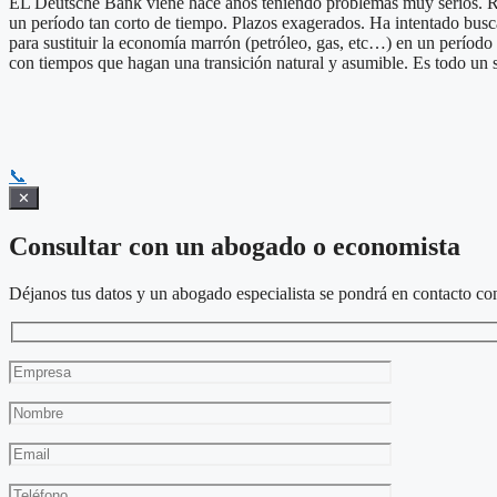
EL Deutsche Bank viene hace años teniendo problemas muy serios. Regu
un período tan corto de tiempo. Plazos exagerados. Ha intentado busca
para sustituir la economía marrón (petróleo, gas, etc…) en un períod
con tiempos que hagan una transición natural y asumible. Es todo un 
📞
✕
Consultar con un abogado o economista
Déjanos tus datos y un abogado especialista se pondrá en contacto con