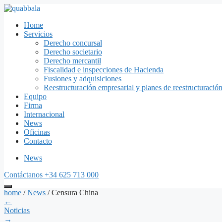
Home
Servicios
Derecho concursal
Derecho societario
Derecho mercantil
Fiscalidad e inspecciones de Hacienda
Fusiones y adquisiciones
Reestructuración empresarial y planes de reestructuració
Equipo
Firma
Internacional
News
Oficinas
Contacto
News
Contáctanos
+34 625 713 000
home
/
News
/
Censura China
←
Noticias
→