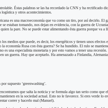
controlable. Éstas palabras se las ha recordado la CNN y ha rectificado
a logística y otros acontecimientos.
ricana es una macroeconomía que va como un tiro, por así decirlo. El 
 se estaban tomando, nos dejan en evidencia, con la guerra de Ucrania, 
r quien la pare. No se puede estar alimentando ésta guerra porque va a l
los medios que puede, es decir, los energéticos y tienen unos efectos e
o la economía Rusa con ésta guerra? Se ha hundido. El rulo se mantien
no es una especialista monetaria y por esto vamos a tener una recesión.
s en un guerra. Hay que aceptarlo. Ha amenazado a Finlandia, Alemani
 por supuesto ‘greenwashing’.
ontramos que salta la noticia y se formula algo tan serio como que el 
mantienen en la sociedad actual. Esto no le favorece. Si eres verde lo 
tentar correr y hacerlo mal (Manuel).