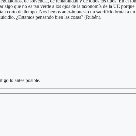
latorios, de solvencia, de rentabilidad y de todos los tipos. En el f
r algo que no es tan verde a los ojos de la taxonomía de la UE porque 
o tan corto de tiempo. Nos hemos auto-impuesto un sacrificio brutal a 
suicidio. ¿Estamos pensando bien las cosas? (Rubén).
tigo lo antes posible.