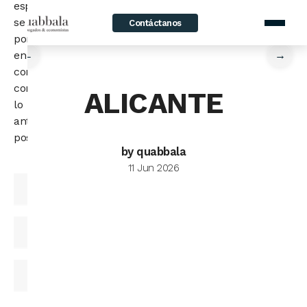
especialista
se
Contáctanos
home
/
News
/
ALICANTE
pondrá
en
←
→
contacto
contigo
ALICANTE
lo
antes
posible.
by quabbala
11 Jun 2026