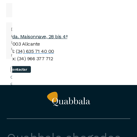
Avda. Maisonnave, 28 bis 4º
03003 Alicante
Tel:
(34) 635 71 40 00
Fax: (34) 966 377 712
contactar
Confirmo
que he
leído y
acepto la
Política
de
Privacidad
y el
Aviso
Legal
.