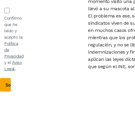
momento visitó
una 
llevó a su mascota
al
El problema es ese, 
Confirmo
sindicatos viven de s
que he
en muchos casos ofre
leído y
acepto la
mientras que los prof
Política
regulación, y no se li
de
indemnizaciones y fin
Privacidad
aplican las leyes dic
y el
Aviso
que según el INE, so
Legal
.