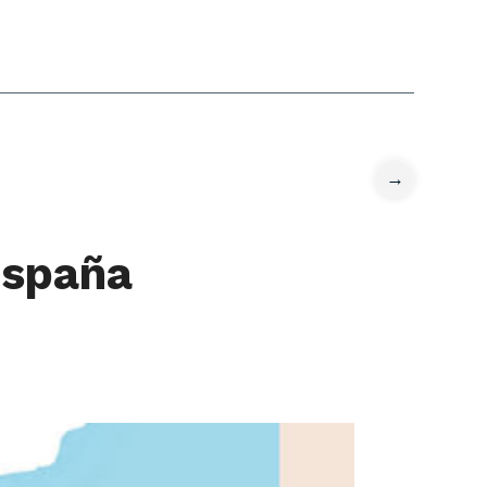
News
→
España