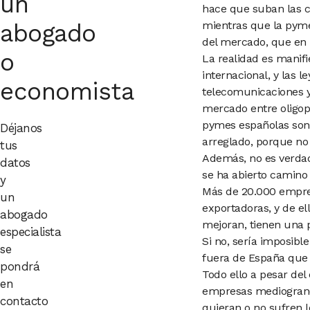
un
hace que suban
las 
abogado
mientras que la pym
del mercado, que en 
o
La realidad es manifi
internacional,
y las l
economista
telecomunicaciones
mercado entre oligop
pymes españolas so
Déjanos
arreglado, porque no 
tus
Además, no es verdad
datos
se ha
abierto camino
y
Más de 20.000 empres
un
exportadoras,
y de e
abogado
mejoran,
tienen una 
especialista
Si no, sería imposibl
se
fuera de España que
pondrá
Todo ello a pesar del
en
empresas mediogrand
contacto
quieran o no
sufren 