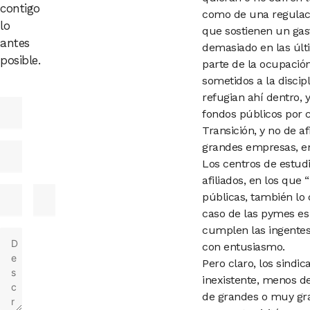
contigo
como de una regula
lo
que sostienen un
gas
antes
demasiado en las úl
posible.
parte de la ocupación
sometidos a la discip
refugian ahí
dentro, 
fondos públicos por
Transición, y no de af
grandes empresas, en 
Los centros de estudi
afiliados, en los que
públicas, también lo
caso de las pymes es 
cumplen las ingentes
con entusiasmo.
Pero claro, los sind
inexistente, menos de
de grandes o muy gra