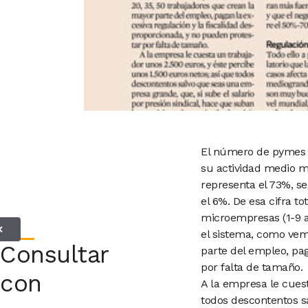
E
l número de pymes e
su actividad medio mi
representa el 73%, s
el 6%. De esa cifra to
microempresas
(1-9
✕
el sistema, como ve
Consultar
parte del empleo, pa
por falta de tamaño.
con
A la empresa le cues
todos
descontentos 