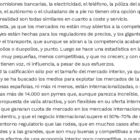
comisiones bancarias, la electricidad,
el teléfono, la póliza del
e, el autónomo
o el ciudadano de a pie no tienen
otra opción 
realidad son
todas similares en cuanto a coste y
servicio.
esta, ya que
los mercados no están muy abiertos
a la compete
eyes están hechas para
los reguladores de precios, y los gigan
y el transporte, que aunque
se abran a la competencia acaba
olios
o duopolios, y punto. Luego se
hace una estadística en 
n muy
pequeñas, menos competitivas, y
que no crecen; y con 
tienen voz, ni
influencia, a pesar de sus esfuerzos.
 la calificación
sólo por el tamaño del mercado interior,
ya qu
 y se ha buscado los
medios para explotar los mercados
de la
as españolas, ni más ni menos, están internacionalizadas,
o 
llas más de 14.000 son
pymes que, aunque parezca increíble,
propuesta de valía atractiva,
y son flexibles en su oferta intern
e que
ganaran cuota de mercado en los
mercados internaciona
 dentro,
y que el negocio internacional supere
el 50%-70% de s
 entorno regulatorio que las rodea, que en muchos casos afec
es y a las grandes, que
son muy buenas y competitivas a ni
los efectos de una economía
interior poco competitiva, o que