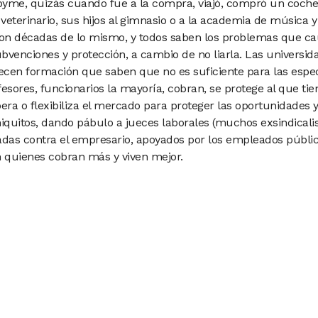
pyme, quizás cuando fue a la
compra, viajó, compró un coch
 veterinario, sus hijos al gimnasio
o a la academia de música y
son décadas de lo mismo, y todos saben los problemas que ca
ubvenciones y protección, a cambio de no liarla. Las universid
cen formación que saben que no es suficiente para las espec
esores, funcionarios la mayoría, cobran, se protege al que ti
bera o flexibiliza el mercado para proteger las oportunidades y
iquitos, dando pábulo a jueces laborales (muchos exsindicalist
tadas contra el empresario, apoyados por los empleados públic
n quienes cobran más y viven mejor.