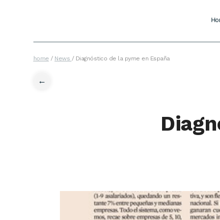
Ho
home
/
News
/
Diagnóstico de la pyme en España
←
Diagn