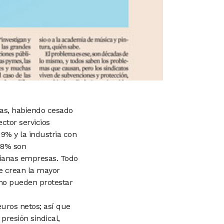
as, habiendo cesado
sector
servicios
 9% y la industria
con
38% son
ianas empresas. Todo
e crean la
mayor
no pueden protestar
uros netos; así que
 presión sindical,