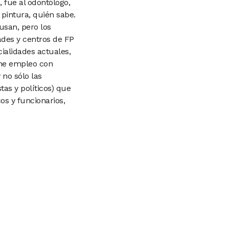
e,
fue al odontólogo,
 pintura,
quién sabe.
usan, pero los
ades y centros de FP
ialidades actuales,
ene empleo con
 no sólo las
as y políticos) que
os y funcionarios,