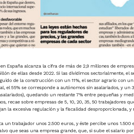
n España alcanza la cifra de más de 2,9 millones de empres
llón de ellas desde 2022. Si las dividimos sectorialmente, el 
eguido
de la construcción con un 11%, el sector
agrario con un
tal, el 55% se
corresponde a autónomos sin asalariados,
y un 
 asalariados), quedando un restante
7% entre pequeñas y med
mos,
recae sobre empresas de 5, 10,
20, 35, 50 trabajadores qu
gan la excesiva
regulación y la fiscalidad desproporcionada,
y 
ta un trabajador
unos 2.500 euros, y éste percibe
unos 1.500 e
salvo que seas una empresa
grande, que, si sube el salario
por