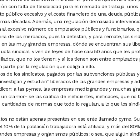
ción
con falta de flexibilidad para
el mercado de trabajo, uno
to público excesivo y el coste financiero
de una deuda públic
timas
décadas. Además, una regulación
demasiado intervencio
 al excesivo
número de empleados públicos y
funcionarios, 
lina de los mercados,
pues la detestan, y para remate,
los sin
y en las muy grandes empresas,
dónde se encuentran sus libe
cuota sindical, viven de leyes de hace
casi 50 años que les pr
iliados,
que no los tienen; y si los tienen son entre empleados 
parte por la regulación que obliga a ello.
os de los sindicatos, pagados por las subvenciones públicas y
 “investigan y estudian” liberados de las grandes empresas y a
 dicen: a las pymes, las empresas mediograndes y muchas gr
un clamor– se las califica de ineficientes, ineficaces, que no 
 cantidades de normas que todo lo regulan, a lo que los sind
icatos no están apenas presentes en ese ente llamado pyme. Su
l 10% de la población trabajadora está afiliada, y más del 80% 
ndes empresas y organismos públicos; o sea, que algún sindi