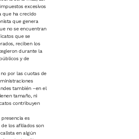
s impuestos
excesivos
a que
ha crecido
nista que genera
que no se encuentran
dicatos que se
rados, reciben los
otegieron
durante la
públicos y de
 no por las cuotas de
dministraciones
andes también –en el
tienen tamaño, ni
icatos contribuyen
 presencia es
de los afiliados son
calista en algún