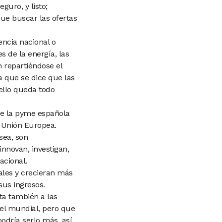
 seguro,
y listo;
que buscar las ofertas
ncia nacional o
tes
de la energía, las
n repartiéndose
el
la que se dice
que las
ello queda todo
e la pyme española
 Unión Europea.
sea, son
innovan, investigan,
acional.
les y crecieran
más
us ingresos.
ta también a las
vel
mundial, pero que
 podría
serlo más, así