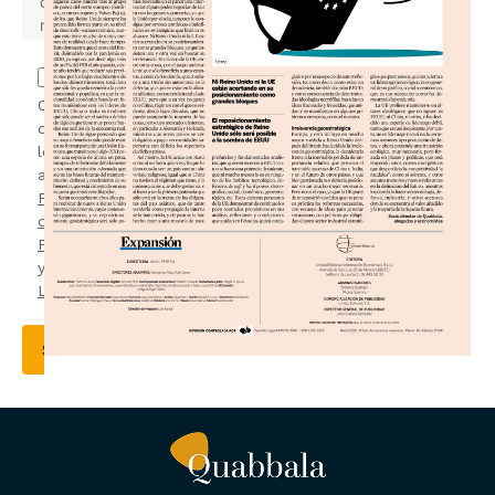
Confirmo
que he
leído y
acepto la
Política
de
Privacidad
y el
Aviso
Legal
.