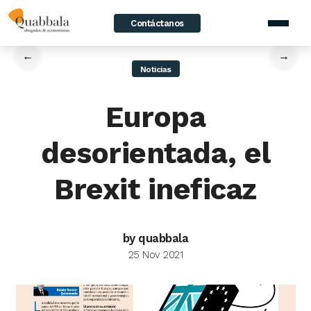
Contáctanos
home
/
News
/
Europa desorientada, el Brexit ineficaz
←
→
Noticias
Europa
desorientada, el
Brexit ineficaz
by quabbala
25 Nov 2021