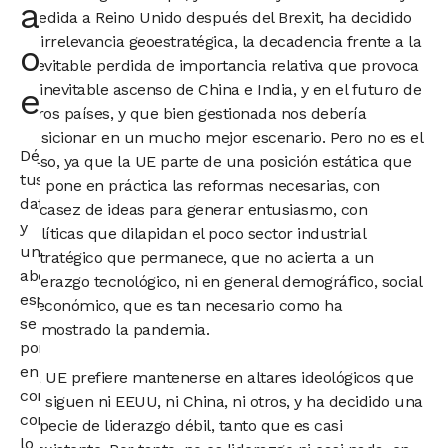
abogado
medida a Reino Unido después del Brexit, ha decidido
la irrelevancia geoestratégica, la decadencia frente a la
o
inevitable perdida de importancia relativa que provoca
el inevitable ascenso de China e India, y en el futuro de
economista
otros países, y que bien gestionada nos debería
posicionar en un mucho mejor escenario. Pero no es el
Déjanos
caso, ya que la UE parte de una posición estática que
tus
no pone en práctica las reformas necesarias, con
datos
escasez de ideas para generar entusiasmo, con
y
políticas que dilapidan el poco sector industrial
un
estratégico que permanece, que no acierta a un
abogado
liderazgo tecnológico, ni en general demográfico, social
especialista
o económico, que es tan necesario como ha
se
demostrado la pandemia.
pondrá
en
La UE prefiere mantenerse en altares ideológicos que
contacto
no siguen ni EEUU, ni China, ni otros, y ha decidido una
contigo
especie de liderazgo débil, tanto que es casi
lo