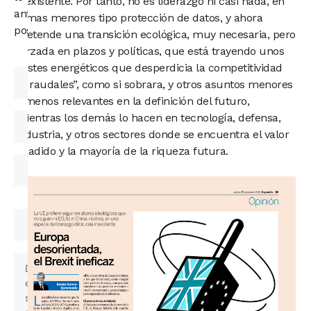
inexistente. Por tanto, no es liderazgo ni casi nada, en
antes
temas menores tipo protección de datos, y ahora
posible.
pretende una transición ecológica, muy necesaria, pero
forzada en plazos y políticas, que está trayendo unos
costes energéticos que desperdicia la competitividad
“a raudales”, como si sobrara, y otros asuntos menores
y menos relevantes en la definición del futuro,
mientras los demás lo hacen en tecnología, defensa,
industria, y otros sectores donde se encuentra el valor
añadido y la mayoría de la riqueza futura.