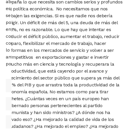
abogado
España lo que necesita son cambios serios y profundos
especialista
de política económica. No necesitamos que nos
se
rebajen las exigencias. Si es que nadie nos debería
pondrá
exigir. Un déficit de más del 5, una deuda de más del
en
113%, no es razonable. Lo que hay que intentar es
contacto
reducir el déficit público, aumentar el trabajo, reducir
contigo
el paro, flexibilizar el mercado de trabajo, hacer
lo
reformas en los mercados de servicio y volver a ser
antes
competitivos en exportaciones y gastar e invertir
posible.
mucho más en ciencia y tecnología y recuperara la
productividad, que está cayendo por el avance y
crecimiento del sector público que supera ya más del
50% del PIB y que arrastra toda la productividad de la
economía española. No estamos como para tirar
cohetes. ¿Cuántas veces en un país europeo han
gobernado personas pertenecientes al partido
comunista y han sido ministros? ¿A dónde nos ha
llevado eso? ¿Ha mejorado la calidad de vida de los
ciudadanos? ¿Ha mejorado el empleo? ¿Ha mejorado