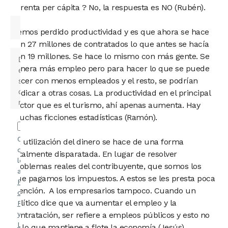
la renta per cápita ? No, la respuesta es NO (Rubén).
Hemos perdido productividad y es que ahora se hace
con 27 millones de contratados lo que antes se hacía
con 19 millones. Se hace lo mismo con más gente. Se
genera más empleo pero para hacer lo que se puede
hacer con menos empleados y el resto, se podrían
dedicar a otras cosas. La productividad en el principal
sector que es el turismo, ahí apenas aumenta. Hay
muchas ficciones estadísticas (Ramón).
Confirmo
La utilización del dinero se hace de una forma
que he
totalmente disparatada. En lugar de resolver
leído y
problemas reales del contribuyente, que somos los
acepto la
que pagamos los impuestos. A estos se les presta poca
Política
atención. A los empresarios tampoco. Cuando un
de
político dice que va aumentar el empleo y la
Privacidad
y el
Aviso
contratación, ser refiere a empleos públicos y esto no
Legal
.
es lo que mantiene a flote la economía (Jesús).