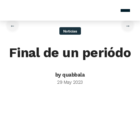
home
/
News
/
Final de un periódo
←
→
Noticias
Final de un periódo
by quabbala
29 May 2023