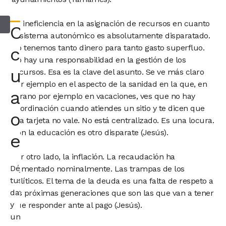
La ineficiencia en la asignación de recursos en cuanto
Consultar
al sistema autonómico es absolutamente disparatado.
No tenemos tanto dinero para tanto gasto superfluo.
con
No hay una responsabilidad en la gestión de los
un
recursos. Esa es la clave del asunto. Se ve más claro
por ejemplo en el aspecto de la sanidad en la que, en
abogado
verano por ejemplo en vacaciones, ves que no hay
coordinación cuando atiendes un sitio y te dicen que
o
esa tarjeta no vale. No está centralizado. Es una locura.
Con la educación es otro disparate (Jesús).
economista
Por otro lado, la inflación. La recaudación ha
Déjanos
aumentado nominalmente. Las trampas de los
tus
políticos. El tema de la deuda es una falta de respeto a
datos
las próximas generaciones que son las que van a tener
y
que responder ante al pago (Jesús).
un