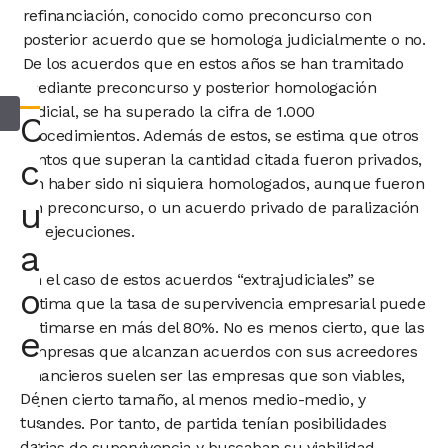
refinanciación, conocido como preconcurso con
posterior acuerdo que se homologa judicialmente o no.
De los acuerdos que en estos años se han tramitado
mediante preconcurso y posterior homologación
judicial, se ha superado la cifra de 1.000
Consultar
procedimientos. Además de estos, se estima que otros
tantos que superan la cantidad citada fueron privados,
con
sin haber sido ni siquiera homologados, aunque fueron
un
un preconcurso, o un acuerdo privado de paralización
de ejecuciones.
abogado
En el caso de estos acuerdos “extrajudiciales” se
o
estima que la tasa de supervivencia empresarial puede
estimarse en más del 80%. No es menos cierto, que las
economista
empresas que alcanzan acuerdos con sus acreedores
financieros suelen ser las empresas que son viables,
Déjanos
tienen cierto tamaño, al menos medio-medio, y
tus
grandes. Por tanto, de partida tenían posibilidades
datos
serias de supervivencia y buscaban su viabilidad.