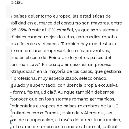
judicial.
En países del entorno europeo, las estadísticas de
viabilidad en el marco del concurso son mayores, entre
el 25-35% frente al 10% español, ya que son sistemas
judiciales mucho mejor dotados, con medios mucho
más eficientes y eficaces. También hay que destacar
que son culturas empresariales más preventivas,
como es el caso del Reino Unido y otros países del
“Common Law”. En cualquier caso, es un proceso
“extrajudicial” en la mayoría de los casos, que gestiona
un profesional muy especializado, seleccionado,
regulado y supervisado, con licencia propia exclusiva,
de forma “extrajudicial”. Aunque también debemos
Confirmo
reconocer que en los sistemas romano germánicos,
que he
continentales europeos de países miembros de la UE,
leído y
asimilables como Francia, Holanda y Alemania, las
acepto la
tasas de recuperación, a través de la reestructuración,
Política
en el marco de un proceso concursal formal, judicial,
de