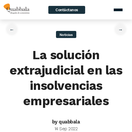
Contáctanos
home
/
News
/
La solución extrajudicial en las insolvencias
empresariales
←
→
Noticias
La solución
extrajudicial en las
insolvencias
empresariales
by quabbala
14 Sep 2022