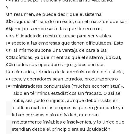
y
un
En resumen, se puede decir que el sistema
abogado
“extrajudicial” ha sido un éxito, con el matiz de que son
especialista
las mejores empresas o las que tienen más
se
posibilidades de reestructurase para ser viables
pondrá
respecto a las empresas que tienen dificultades. Esto
en
en sí mismo supone una ventaja de cara a las
contacto
estadísticas, ya que mientras que el sistema judicial,
contigo
con todos sus operadores –juzgados con sus
lo
funcionarios, letrados de la administración de justicia,
antes
jueces, y operadores sean letrados, procuradores o
posible.
administradores concursales (muchos economistas)–,
ha sido en términos estadísticos un fracaso. O así se
percibe, sea justo o injusto, aunque debo insistir en
que allí acababan las empresas que en gran parte ya
estaban cerradas o sin actividad, que eran
completamente inviables e insolventes, y lo único que
pretendían desde el principio era su liquidación