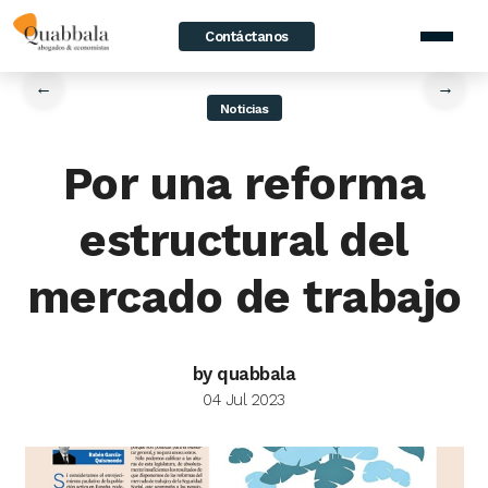
Contáctanos
home
/
News
/
Por una reforma estructural del mercado de trabajo
←
→
Noticias
Por una reforma
estructural del
mercado de trabajo
by quabbala
04 Jul 2023