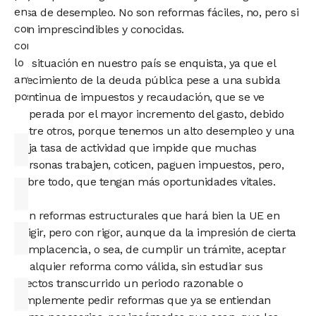
en
tasa de desempleo. No son reformas fáciles, no, pero si
contacto
son imprescindibles y conocidas.
contigo
lo
La situación en nuestro país se enquista, ya que el
antes
crecimiento de la deuda pública pese a una subida
posible.
continua de impuestos y recaudación, que se ve
superada por el mayor incremento del gasto, debido
entre otros, porque tenemos un alto desempleo y una
baja tasa de actividad que impide que muchas
personas trabajen, coticen, paguen impuestos, pero,
sobre todo, que tengan más oportunidades vitales.
Son reformas estructurales que hará bien la UE en
exigir, pero con rigor, aunque da la impresión de cierta
complacencia, o sea, de cumplir un trámite, aceptar
cualquier reforma como válida, sin estudiar sus
efectos transcurrido un periodo razonable o
simplemente pedir reformas que ya se entiendan