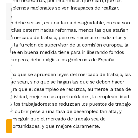
como necesarias, por incómodas que sean, que los
gobiernos nacionales se ven incapaces de realizar.
No debe ser así, es una tarea desagradable, nunca son
fáciles determinadas reformas, menos las que atañen
al mercado de trabajo, pero es necesario realizarlas y
en la función de supervisor de la comisión europea, la
que en buena medida tiene para ir liberando fondos
Confirmo
europeos, debe exigir a los gobiernos de España.
que he
leído y
Y no que se aprueben leyes del mercado de trabajo, las
acepto la
que sean, sino que se hagan las que se deben hacer
Política
para que el desempleo se reduzca, aumente la tasa de
de
actividad, mejoren las oportunidades, la empleabilidad
Privacidad
y el
Aviso
de los trabajadores; se reduzcan los puestos de trabajo
Legal
.
sin cubrir pese a una tasa de desempleo tan alta, y
conseguir que el mercado de trabajo sea de
oportunidades, y que mejore claramente.