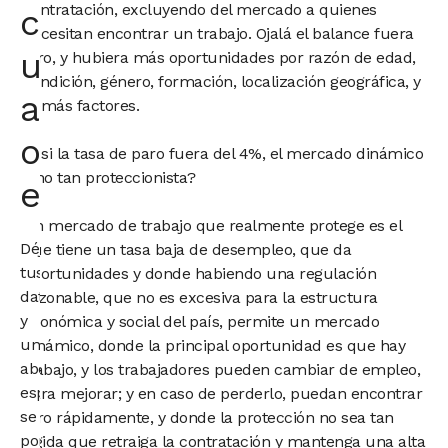
contratación, excluyendo del mercado a quienes
con
necesitan encontrar un trabajo. Ojalá el balance fuera
un
otro, y hubiera más oportunidades por razón de edad,
condición, género, formación, localización geográfica, y
abogado
demás factores.
o
¿Y si la tasa de paro fuera del 4%, el mercado dinámico
y no tan proteccionista?
economista
Un mercado de trabajo que realmente protege es el
Déjanos
que tiene un tasa baja de desempleo, que da
tus
oportunidades y donde habiendo una regulación
datos
razonable, que no es excesiva para la estructura
y
económica y social del país, permite un mercado
un
dinámico, donde la principal oportunidad es que hay
abogado
trabajo, y los trabajadores pueden cambiar de empleo,
especialista
para mejorar; y en caso de perderlo, puedan encontrar
se
otro rápidamente, y donde la protección no sea tan
pondrá
rígida que retraiga la contratación y mantenga una alta