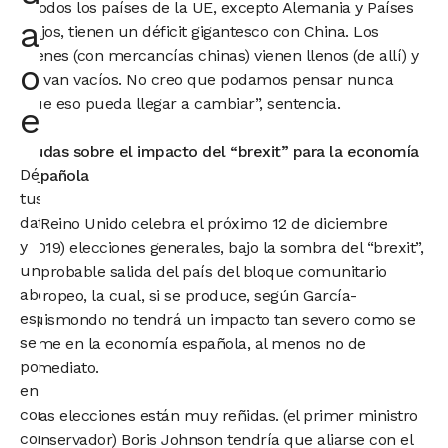
“Todos los países de la UE, excepto Alemania y Países
abogado
Bajos, tienen un déficit gigantesco con China. Los
trenes (con mercancías chinas) vienen llenos (de allí) y
o
se van vacíos. No creo que podamos pensar nunca
que eso pueda llegar a cambiar”, sentencia.
economista
Dudas sobre el impacto del “brexit” para la economía
Déjanos
española
tus
datos
El Reino Unido celebra el próximo 12 de diciembre
y
(2019) elecciones generales, bajo la sombra del “brexit”,
un
la probable salida del país del bloque comunitario
abogado
europeo, la cual, si se produce, según García-
especialista
Quismondo no tendrá un impacto tan severo como se
se
teme en la economía española, al menos no de
pondrá
inmediato.
en
contacto
“Las elecciones están muy reñidas. (el primer ministro
contigo
conservador) Boris Johnson tendría que aliarse con el