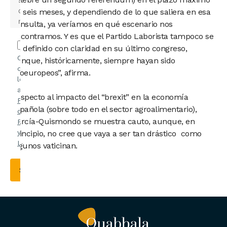
de seis meses, y dependiendo de lo que saliera en esa
consulta, ya veríamos en qué escenario nos
encontramos. Y es que el Partido Laborista tampoco se
ha definido con claridad en su último congreso,
Confirmo
aunque, históricamente, siempre hayan sido
que he
proeuropeos”, afirma.
leído y
acepto la
Respecto al impacto del “brexit” en la economía
Política
española (sobre todo en el sector agroalimentario),
de
García-Quismondo se muestra cauto, aunque, en
Privacidad
y el
Aviso
principio, no cree que vaya a ser tan drástico como
Legal
.
algunos vaticinan.