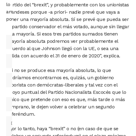
lo
partido del “brexit”, y probablemente con los unionistas
antes
irlandeses porque -a priori- nadie prevé que vaya a
posible.
tener una mayoría absoluta. Sí se prevé que pueda ser
el partido conservador el más votado, aunque sin llegar
a la mayoría. Si esos tres partidos sumados tienen
mayoría absoluta podremos ver probablemente el
acuerdo al que Johnson llegó con la UE, o sea una
salida con acuerdo el 31 de enero de 2020”, explica.
“Si no se produce esa mayoría absoluta, lo que
podríamos encontrarnos es, quizás, un gobierno
laborista con demócratas-liberales y tal vez con el
apoyo puntual del Partido Nacionalista Escocés que lo
único que pretende con eso es que, más tarde o más
temprano, le dejen volver a celebrar un segundo
referéndum.
“Por lo tanto, haya “brexit” o no (en caso de que se
celebre un segundo referéndum) en el plazo máximo