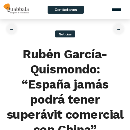
Contáctanos
home
/
News
/
Rubén García-Quismondo: “España jamás podrá tener
superávit comercial con China”
←
→
Noticias
Rubén García-
Quismondo:
“España jamás
podrá tener
superávit comercial
con China”