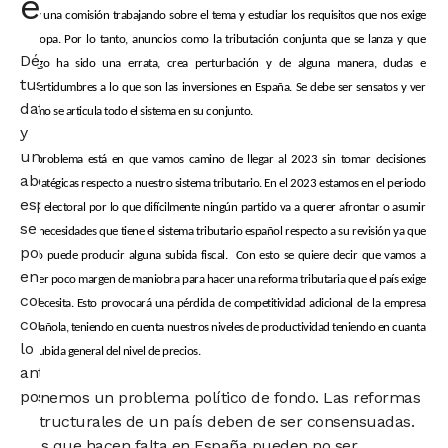
economista
hay una comisión trabajando sobre el tema y estudiar los requisitos que nos exige
Europa. Por lo tanto, anuncios como la tributación conjunta que se lanza y que
Déjanos
luego ha sido una errata, crea perturbación y de alguna manera, dudas e
tus
incertidumbres a lo que son las inversiones en España. Se debe ser sensatos y ver
datos
cómo se articula todo el sistema en su conjunto.
y
un
El problema está en que vamos camino de llegar al 2023 sin tomar decisiones
abogado
estratégicas respecto a nuestro sistema tributario. En el 2023 estamos en el periodo
especialista
casi electoral por lo que difícilmente ningún partido va a querer afrontar o asumir
se
las necesidades que tiene el sistema tributario español respecto a su revisión ya que
pondrá
esto puede producir alguna subida fiscal. Con esto se quiere decir que vamos a
en
tener poco margen de maniobra para hacer una reforma tributaria que el país exige
contacto
y necesita. Esto provocará una pérdida de competitividad adicional de la empresa
contigo
española, teniendo en cuenta nuestros niveles de productividad teniendo en cuanta
lo
la subida general del nivel de precios.
antes
posible.
Tenemos un problema político de fondo. Las reformas
estructurales de un país deben de ser consensuadas.
Las que hacen falta en España pueden no ser