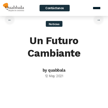
Contáctanos
home
/
News
/
Un Futuro Cambiante
←
→
Noticias
Un Futuro
Cambiante
by quabbala
12 May 2021