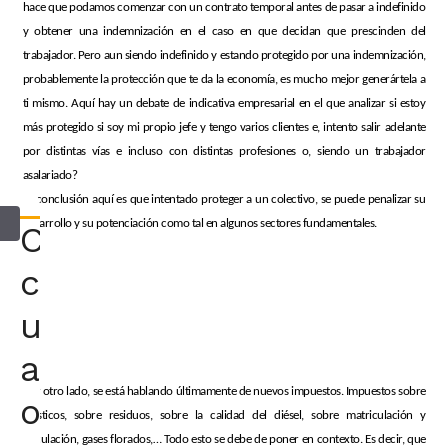
hace que podamos comenzar con un contrato temporal antes de pasar a indefinido
y obtener una indemnización en el caso en que decidan que prescinden del
trabajador. Pero aun siendo indefinido y estando protegido por una indemnización,
probablemente la protección que te da la economía, es mucho mejor generártela a
ti mismo. Aquí hay un debate de indicativa empresarial en el que analizar si estoy
más protegido si soy mi propio jefe y tengo varios clientes e, intento salir adelante
por distintas vías e incluso con distintas profesiones o, siendo un trabajador
asalariado?
La conclusión aquí es que intentado proteger a un colectivo, se puede penalizar su
desarrollo y su potenciación como tal en algunos sectores fundamentales.
Consultar
con
un
abogado
Por otro lado, se está hablando últimamente de nuevos impuestos. Impuestos sobre
o
plásticos, sobre residuos, sobre la calidad del diésel, sobre matriculación y
circulación, gases florados,… Todo esto se debe de poner en contexto. Es decir, que