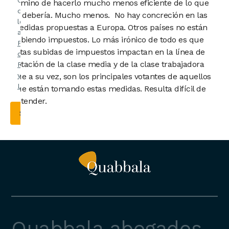
Confirmo
camino de hacerlo mucho menos eficiente de lo que
que he
se debería. Mucho menos. No hay concreción en las
leído y
medidas propuestas a Europa. Otros países no están
acepto la
subiendo impuestos. Lo más irónico de todo es que
Política
estas subidas de impuestos impactan en la línea de
de
flotación de la clase media y de la clase trabajadora
Privacidad
y el
Aviso
que a su vez, son los principales votantes de aquellos
Legal
.
que están tomando estas medidas. Resulta difícil de
entender.
Quabbala abogados